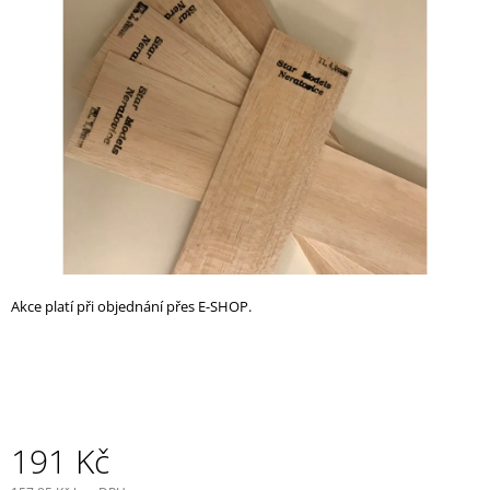
z
A
5
J
hvězdiček.
Í
T
?
HLEDAT
Akce platí při objednání přes E-SHOP.
D
O
P
O
R
U
191 Kč
Č
U