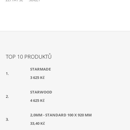
Z
Á
TOP 10 PRODUKTŮ
P
A
STARMADE
T
3 625 Kč
Í
STARWOOD
4 625 Kč
2,0MM - STANDARD 100 X 920 MM
33,40 Kč