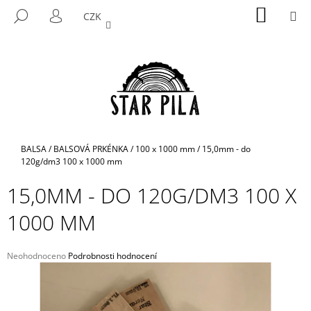
K
Přejít
NÁKUP
M
HLEDAT
CZK
na
KOŠÍK
O
PŘIHLÁŠENÍ
ZPĚT
ZPĚT
obsah
Š
Í
C
K
O
P
O
T
Domů
BALSA
/
BALSOVÁ PRKÉNKA
/
100 x 1000 mm
/
15,0mm - do
Ř
120g/dm3 100 x 1000 mm
E
15,0MM - DO 120G/DM3 100 X
B
1000 MM
U
J
E
Průměrné
Neohodnoceno
Podrobnosti hodnocení
hodnocení
T
produktu
E
je
N
0,0