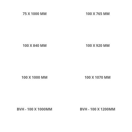
A
J
75 X 1000 MM
100 X 765 MM
Í
T
?
100 X 840 MM
100 X 920 MM
HLEDAT
100 X 1000 MM
100 X 1070 MM
D
O
P
O
BVH - 100 X 1000MM
BVH - 100 X 1200MM
R
U
Č
U