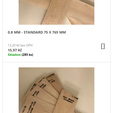
D
U
K
T
Ů
0,8 MM - STANDARD 75 X 765 MM
DO
13,20 Kč bez DPH
KO
15,97 Kč
Skladem
(285 ks)