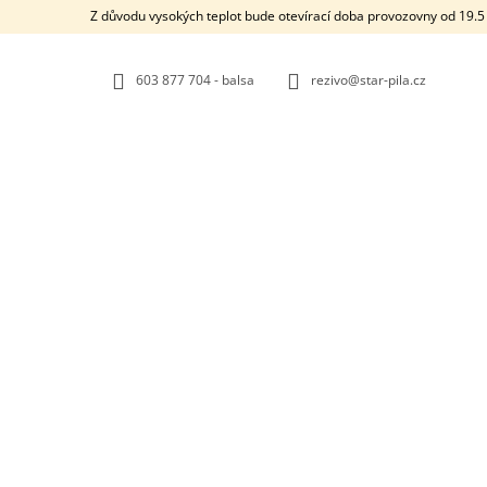
K
Přejít
Z důvodu vysokých teplot bude otevírací doba provozovny od 19.5 
na
O
ZPĚT
ZPĚT
obsah
DO
DO
Š
OBCHODU
OBCHODU
603 877 704 - balsa
rezivo@star-pila.cz
Í
K
STARMADE