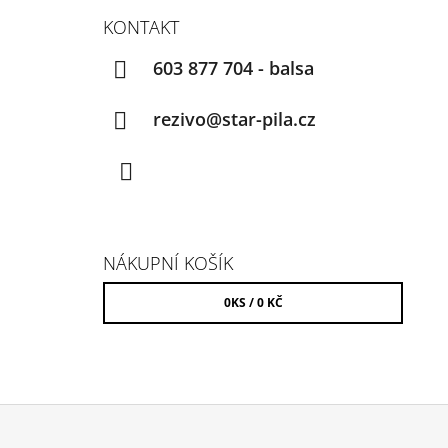
KONTAKT
603 877 704 - balsa
rezivo@star-pila.cz
Facebook
NÁKUPNÍ KOŠÍK
0
KS /
0 KČ