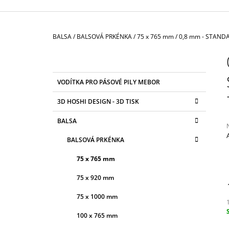
3 625 Kč
Domů
BALSA
/
BALSOVÁ PRKÉNKA
/
75 x 765 mm
/
0,8 mm - STAND
P
O
S
K
Přeskočit
VODÍTKA PRO PÁSOVÉ PILY MEBOR
T
A
kategorie
T
R
3D HOSHI DESIGN - 3D TISK
E
A
G
BALSA
N
O
R
N
BALSOVÁ PRKÉNKA
I
Í
E
j
75 x 765 mm
0
P
z
A
75 x 920 mm
N
h
75 x 1000 mm
E
100 x 765 mm
L
c