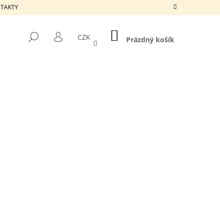
ONTAKTY
NÁKUPNÍ
HLEDAT
CZK
KOŠÍK
Prázdný košík
PŘIHLÁŠENÍ
Následující
ARD 100 X 920 MM