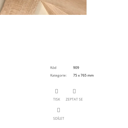
Kód
909
Kategorie
:
75 x 765 mm
TISK
ZEPTAT SE
SDÍLET