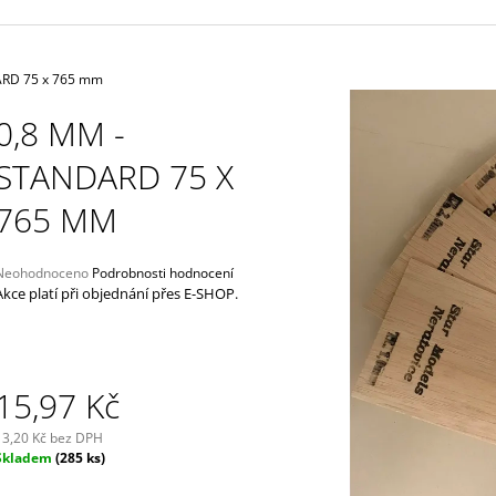
4 625 Kč
33,40 Kč
ARD 75 x 765 mm
0,8 MM -
STANDARD 75 X
765 MM
Průměrné
Neohodnoceno
Podrobnosti hodnocení
hodnocení
Akce platí při objednání přes E-SHOP.
produktu
e
,0
5
15,97 Kč
vězdiček.
13,20 Kč bez DPH
Měrná
Skladem
(285 ks)
ena: