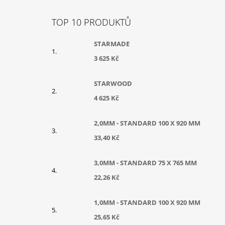
Z
Á
TOP 10 PRODUKTŮ
P
A
STARMADE
T
3 625 Kč
Í
STARWOOD
4 625 Kč
2,0MM - STANDARD 100 X 920 MM
33,40 Kč
3,0MM - STANDARD 75 X 765 MM
22,26 Kč
1,0MM - STANDARD 100 X 920 MM
25,65 Kč