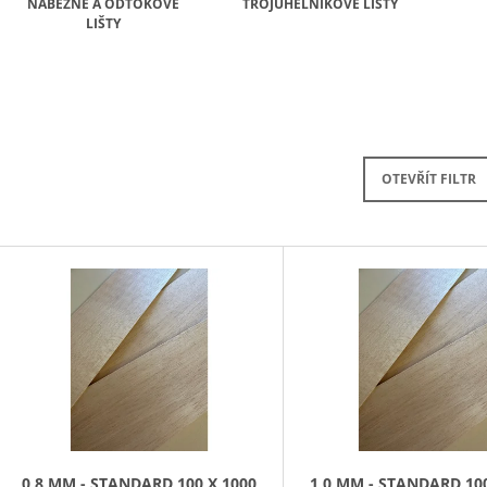
NÁBĚŽNÉ A ODTOKOVÉ
TROJÚHELNÍKOVÉ LIŠTY
LIŠTY
OTEVŘÍT FILTR
V
Ý
P
S
P
R
O
D
0,8 MM - STANDARD 100 X 1000
1,0 MM - STANDARD 100