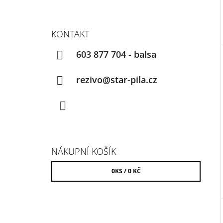
KONTAKT
603 877 704 - balsa
rezivo@star-pila.cz
Facebook
NÁKUPNÍ KOŠÍK
0
KS /
0 KČ