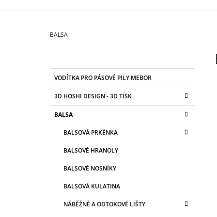
3 625 Kč
Domů
BALSA
P
O
S
K
Přeskočit
VODÍTKA PRO PÁSOVÉ PILY MEBOR
T
A
kategorie
T
R
3D HOSHI DESIGN - 3D TISK
E
A
G
BALSA
N
O
R
N
BALSOVÁ PRKÉNKA
I
Í
E
BALSOVÉ HRANOLY
P
A
BALSOVÉ NOSNÍKY
N
BALSOVÁ KULATINA
E
NÁBĚŽNÉ A ODTOKOVÉ LIŠTY
L