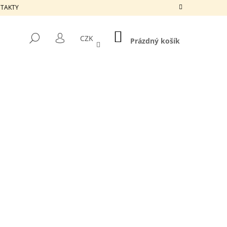
ONTAKTY
NÁKUPNÍ
HLEDAT
CZK
KOŠÍK
Prázdný košík
PŘIHLÁŠENÍ
Následující