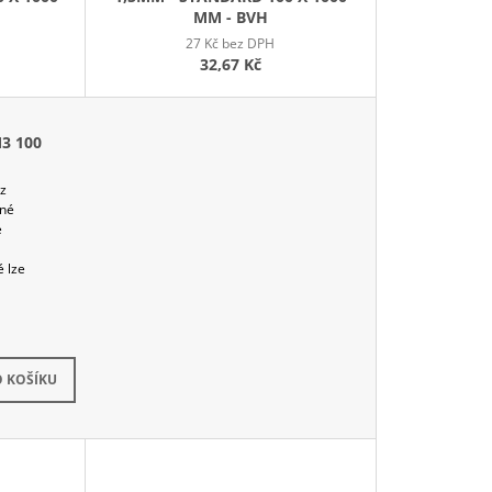
MM - BVH
27 Kč bez DPH
32,67 Kč
3 100
 z
bné
e
é lze
 KOŠÍKU