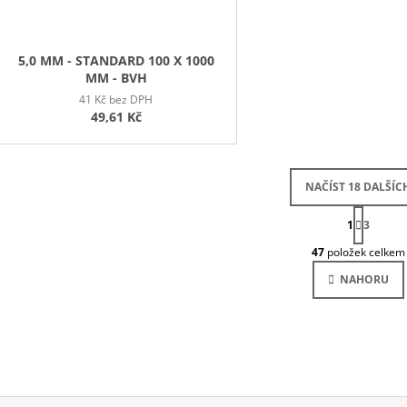
5,0 MM - STANDARD 100 X 1000
MM - BVH
41 Kč bez DPH
49,61 Kč
NAČÍST 18 DALŠÍC
S
1
T
3
O
R
47
položek celkem
Á
V
N
L
NAHORU
K
Á
O
D
V
Á
A
N
C
Í
Í
P
R