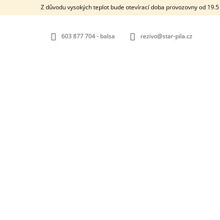
K
Přejít
Z důvodu vysokých teplot bude otevírací doba provozovny od 19.5 
na
O
ZPĚT
ZPĚT
obsah
DO
DO
Š
OBCHODU
OBCHODU
603 877 704 - balsa
rezivo@star-pila.cz
Í
K
STARMADE