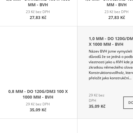
MM - BVH
MM - BVH
U
23 Kč bez DPH
23 Kč bez DPH
K
27,83 Kč
27,83 Kč
T
Ů
1,0 MM - DO 120G/DM
X 1000 MM - BVH
Název BVH jsme vymysleli
důvodů že se jedná o pod
vlastnosti jako u KVH kde j
zkratkou německého slova
Konstruktionsvollholz, kter
přeložit jako konstrukční...
0,8 MM - DO 120G/DM3 100 X
29 Kč bez
1000 MM - BVH
DPH
DO
29 Kč bez DPH
35,09 Kč
35,09 Kč