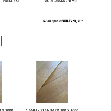
PŘEKLIŽKA
MODELÁŘSKÁ CHEMIE
Ř
Řadit podle:
NEJLEVNĚJŠÍ
A
Z
E
N
Í
P
R
O
D
U
K
T
Ů
 X 1000
1,5MM - STANDARD 100 X 1000