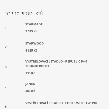
Z
Á
TOP 10 PRODUKTŮ
P
A
STARMADE
T
3 625 Kč
Í
STARWOOD
4 625 Kč
VYSTŘELOVACÍ LETADLO - REPUBLIC P-47
THUNDERBOLT
135 Kč
JANEK
380 Kč
VYSTŘELOVACÍ LETADLO - FOCKE-WULF FW 190