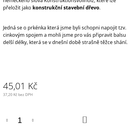
německého slova Konstruktionsvollholz, které lze
J
přeložit jako
konstrukční stavební dřevo
.
E
M
E
Jedná se o prkénka která jsme byli schopni napojit tzv.
cinkovým spojem a mohli jsme pro vás připravit balsu
VYSTŘELOVACÍ
LETADLO
delší délky, která se v dnešní době strašně těžce shání.
-
LAVOČKIN
LA-
5
135
Kč
45,01 Kč
37,20 Kč bez DPH
Měrná
cena:
DO
KOŠÍKU