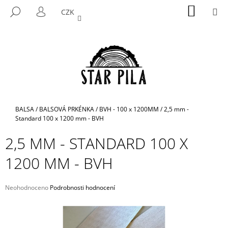
K
Přejít
NÁKUP
M
HLEDAT
CZK
na
KOŠÍK
O
PŘIHLÁŠENÍ
ZPĚT
ZPĚT
obsah
Š
Í
C
K
O
P
O
T
Domů
BALSA
/
BALSOVÁ PRKÉNKA
/
BVH - 100 x 1200MM
/
2,5 mm -
Ř
Standard 100 x 1200 mm - BVH
E
2,5 MM - STANDARD 100 X
B
1200 MM - BVH
U
J
E
Průměrné
Neohodnoceno
Podrobnosti hodnocení
hodnocení
T
produktu
E
je
N
0,0