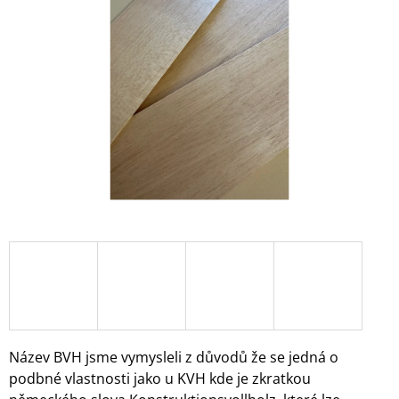
z
A
5
J
hvězdiček.
Í
T
?
HLEDAT
D
O
P
O
R
Název BVH jsme vymysleli z důvodů že se jedná o
U
podbné vlastnosti jako u KVH kde
je zkratkou
Č
U