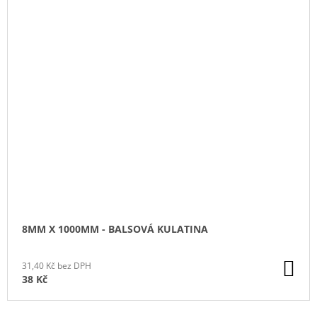
8MM X 1000MM - BALSOVÁ KULATINA
DO
31,40 Kč bez DPH
KO
38 Kč