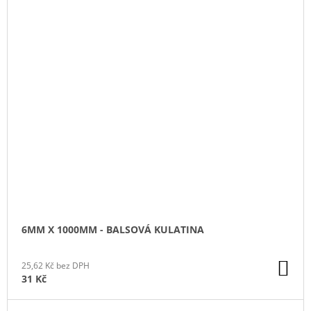
6MM X 1000MM - BALSOVÁ KULATINA
DO
25,62 Kč bez DPH
KO
31 Kč