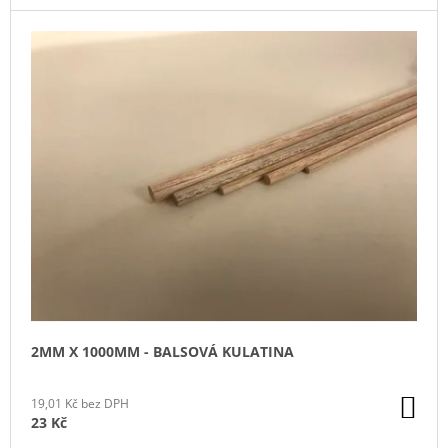
J
E
M
E
VYSTŘELOVACÍ
LETADLO
-
REPUBLIC
P-
47
THUNDERBOLT
135
Kč
2MM X 1000MM - BALSOVÁ KULATINA
DO
19,01 Kč bez DPH
KO
23 Kč