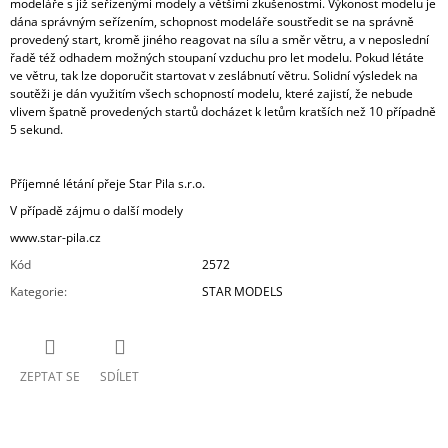
modeláře s již seřízenými modely a většími zkušenostmi. Výkonost modelu je
dána správným seřízením, schopnost modeláře soustředit se na správně
provedený start, kromě jiného reagovat na sílu a směr větru, a v neposlední
řadě též odhadem možných stoupaní vzduchu pro let modelu. Pokud létáte
ve větru, tak lze doporučit startovat v zeslábnutí větru. Solidní výsledek na
soutěži je dán využitím všech schopností modelu, které zajistí, že nebude
vlivem špatně provedených startů docházet k letům kratších než 10 případně
5 sekund.
Příjemné létání přeje Star Pila s.r.o.
V případě zájmu o další modely
www.star-pila.cz
Kód
2572
Kategorie
:
STAR MODELS
ZEPTAT SE
SDÍLET