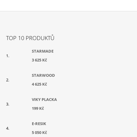
Z
Á
TOP 10 PRODUKTŮ
P
A
STARMADE
T
3 625 Kč
Í
STARWOOD
4 625 Kč
VIKY PLACKA
199 Kč
E-RESIK
5 050 Kč