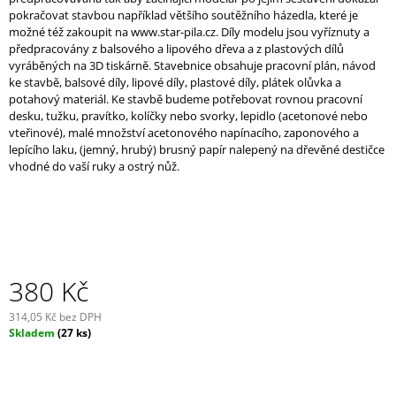
J
pokračovat stavbou například většího soutěžního házedla, které je
E
možné též zakoupit na
www.star-pila.cz
. Díly modelu jsou vyříznuty a
M
předpracovány z balsového a lipového dřeva a z plastových dílů
E
vyráběných na 3D tiskárně. Stavebnice obsahuje pracovní plán, návod
ke stavbě, balsové díly, lipové díly, plastové díly, plátek olůvka a
potahový materiál. Ke stavbě budeme potřebovat rovnou pracovní
STARMADE
desku, tužku, pravítko, kolíčky nebo svorky, lepidlo (acetonové nebo
3
vteřinové), malé množství acetonového napínacího, zaponového a
625
lepícího laku, (jemný, hrubý) brusný papír nalepený na dřevěné destičce
Kč
vhodné do vaší ruky a ostrý nůž.
380 Kč
314,05 Kč bez DPH
Měrná
Skladem
(27 ks)
cena: