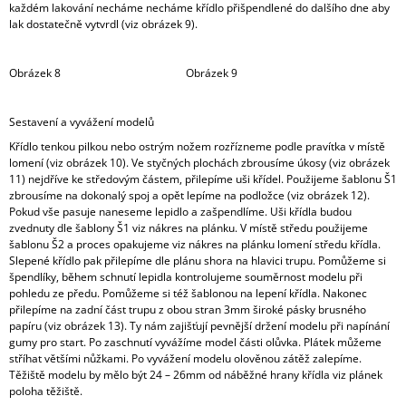
každém lakování necháme necháme křídlo přišpendlené do dalšího dne aby
lak dostatečně vytvrdl (viz obrázek 9).
Obrázek 8 Obrázek 9
Sestavení a vyvážení modelů
Křídlo tenkou pilkou nebo ostrým nožem rozřízneme podle pravítka v místě
lomení (viz obrázek 10). Ve styčných plochách zbrousíme úkosy (viz obrázek
11) nejdříve ke středovým částem, přilepíme uši křídel. Použijeme šablonu Š1
zbrousíme na dokonalý spoj a opět lepíme na podložce (viz obrázek 12).
Pokud vše pasuje naneseme lepidlo a zašpendlíme. Uši křídla budou
zvednuty dle šablony Š1 viz nákres na plánku. V místě středu použijeme
šablonu Š2 a proces opakujeme viz nákres na plánku lomení středu křídla.
Slepené křídlo pak přilepíme dle plánu shora na hlavici trupu. Pomůžeme si
špendlíky, během schnutí lepidla kontrolujeme souměrnost modelu při
pohledu ze předu. Pomůžeme si též šablonou na lepení křídla. Nakonec
přilepíme na zadní část trupu z obou stran 3mm široké pásky brusného
papíru (viz obrázek 13). Ty nám zajišťují pevnější držení modelu při napínání
gumy pro start. Po zaschnutí vyvážíme model části olůvka. Plátek můžeme
stříhat většími nůžkami. Po vyvážení modelu olověnou zátěž zalepíme.
Těžiště modelu by mělo být 24 – 26mm od náběžné hrany křídla viz plánek
poloha těžiště.