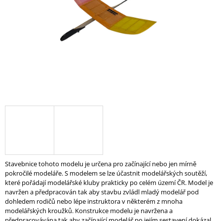
A
J
Í
T
?
HLEDAT
D
O
Stavebnice tohoto modelu je určena pro začínající nebo jen mírně
P
pokročilé modeláře. S modelem se lze účastnit modelářských soutěží,
O
které pořádají modelářské kluby prakticky po celém území ČR. Model je
R
navržen a předpracován tak aby stavbu zvládl mladý modelář pod
U
dohledem rodičů nebo lépe instruktora v některém z mnoha
Č
modelářských kroužků. Konstrukce modelu je navržena a
U
předpracovávána tak aby začínající modelář po jejím sestavení dokázal