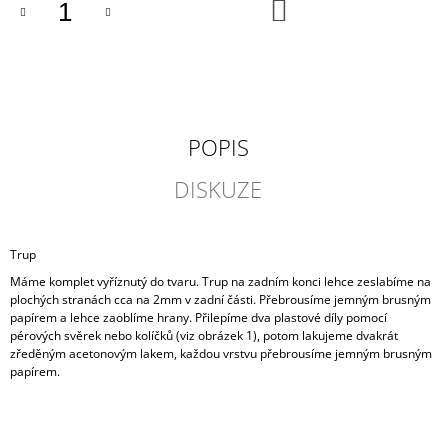
DO
KOŠÍKU
POPIS
DISKUZE
Trup
Máme komplet vyříznutý do tvaru. Trup na zadním konci lehce zeslabíme na
plochých stranách cca na 2mm v zadní části. Přebrousíme jemným brusným
papírem a lehce zaoblíme hrany. Přilepíme dva plastové díly pomocí
pérových svěrek nebo kolíčků (viz obrázek 1), potom lakujeme dvakrát
zředěným acetonovým lakem, každou vrstvu přebrousíme jemným brusným
papírem.