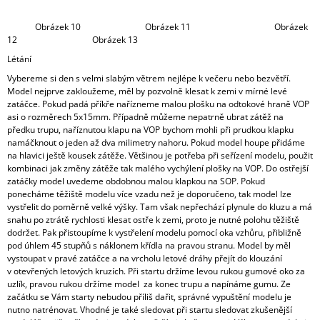
Obrázek 10 Obrázek 11 Obrázek
12 Obrázek 13
Létání
Vybereme si den s velmi slabým větrem nejlépe k večeru nebo bezvětří.
Model nejprve zakloužeme, měl by pozvolně klesat k zemi v mírné levé
zatáčce. Pokud padá příkře nařízneme malou plošku na odtokové hraně VOP
asi o rozměrech 5x15mm. Případně můžeme nepatrně ubrat zátěž na
předku trupu, naříznutou klapu na VOP bychom mohli při prudkou klapku
namáčknout o jeden až dva milimetry nahoru. Pokud model houpe přidáme
na hlavici ještě kousek zátěže. Většinou je potřeba při seřízení modelu, použit
kombinaci jak změny zátěže tak malého vychýlení plošky na VOP. Do ostřejší
zatáčky model uvedeme obdobnou malou klapkou na SOP. Pokud
ponecháme těžiště modelu více vzadu než je doporučeno, tak model lze
vystřelit do poměrně velké výšky. Tam však nepřechází plynule do kluzu a má
snahu po ztrátě rychlosti klesat ostře k zemi, proto je nutné polohu těžiště
dodržet. Pak přistoupíme k vystřelení modelu pomocí oka vzhůru, přibližně
pod úhlem 45 stupňů s náklonem křídla na pravou stranu. Model by měl
vystoupat v pravé zatáčce a na vrcholu letové dráhy přejít do klouzání
v otevřených letových kruzích. Při startu držíme levou rukou gumové oko za
uzlík, pravou rukou držíme model za konec trupu a napínáme gumu. Ze
začátku se Vám starty nebudou příliš dařit, správné vypuštění modelu je
nutno natrénovat. Vhodné je také sledovat při startu sledovat zkušenější