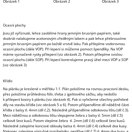
Obrázek 1 Obrázek 2 Obrázek 3
Ocasní plochy
Jsou již vyříznuté, lehce zaoblíme hrany jemným brusným papírem, také
dvakrát nalakujeme acetonovým zředěným lakem a pak lehce přebrousíme
jemným brusným papírem po každé vrstvě laku. Pak přilepíme vodorovnou
ocasní plochu (dále VOP). Při lepení si můžeme pomoct špendlíky. Na VOP
máme vyznačené rysky přilepení (viz obrázek 2). Potom přilepíme svislou
ocasní plochu (dále SOP). Při lepení kontrolujeme pravý úhel mezi VOP a SOP
(viz obrázek 3)
Křídlo
Na plánku je kreslené v měřítku 1:1. Plán položíme na rovnou pracovní desku,
přes položíme průhlednou fólii, třeba z igelitového sáčku, aby nedošlo
k přilepení kostry k plánku (viz obrázek 4). Pak si vyřežeme všechny potřebné
díly na stavbu křídla (viz obrázek 5 a 6). Potom přišpendlíme díl náběžné části
křídla z balsy tl. 4mm (díl č.2). Následně přišpendlíme odtokovou lištu (díl č.3).
Mezi náběžnou a odtokovou lištu vlepujeme žebra z balsy tl. 5mm (díl č.5)
celkově šest kusů. Potom vlepíme žebra tl. 2mm (díl č.6) celkově šest kusů.
Následně zalepíme koncové oblouky balsa tl. 4mm (díl č.4) celkově dva kusy.
Nakonec zalepíme výstužné trojúhelníky, nejdříve (díl č.7) tl. 4mm dva kusy, a