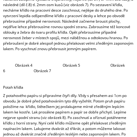
následné (díl č.8) tl. 2mm osm kusů (viz obrázek 7). Po sestavení křídla,
necháme křídlo na pracovní desce zaschnout, nejlépe do druhého dne. Po
vytvrzení lepidla odšpendlíme křídlo z pracovní desky a lehce po obvodě
přebrousíme případné nerovnosti. Následně začneme brousit plochy,
nejdříve lehce přebrousíme rovnou spodní stranu. Zabrousíme též koncové
oblouky a žebra do tvaru profilu křídla. Opět přebrousíme případné
nerovnosti žeber v místech spojů, mezi náběžnou a odtokovou hranou. Po
přebroušení je dobré alespoň jednou přelakovat velmi zředěným zaponovým
lakem. Po vyschnutí znovu přebrousit jemným papírem.
Obrázek 4 Obrázek 5 Obrázek
6 Obrázek 7
Potah křídla
Z potahového papíru si připravíme čtyři díly. Vždy s přesahem asi 1cm po
obvodu. Je dobré před potahováním tyto díly vyžehlit. Potom pruh papíru
položíme na křídlo, štětečkem jej prolakujeme mírné zředěným lepícím
lakem ke kostře. Lak prosákne papírem a papír se dobře přichytí. Lepíme
nejprve spodní stranu (viz obrázek 8). Po zaschnutí a oříznutí potáhneme
křídlo z horní strany. Nyní celé křídlo můžeme opět přelakovat zředěným
napínacím lakem. Lakujeme dvakrát až třikrát, a potom můžeme lakovat
jednou až dvakrát značně zředěným lesklým nebo zaponovým lakem. Po