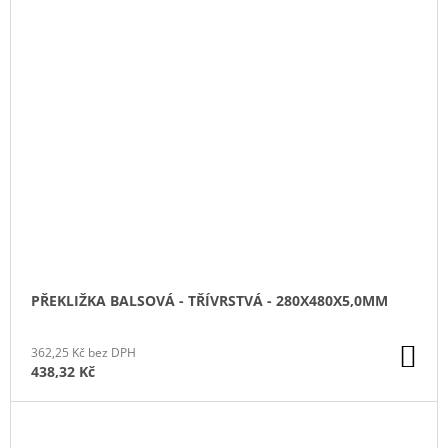
PŘEKLIŽKA BALSOVÁ - TŘÍVRSTVÁ - 280X480X5,0MM
DO
362,25 Kč bez DPH
KO
438,32 Kč