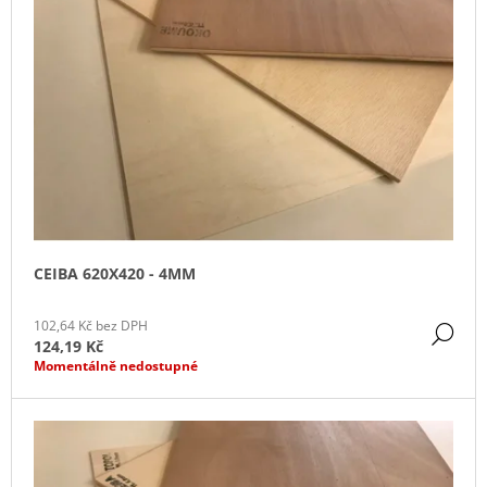
I
U
J
S
E
K
P
M
T
R
E
Ů
O
E-
D
RESIK
U
5
K
050
Kč
T
Ů
CEIBA 620X420 - 4MM
102,64 Kč bez DPH
DE
124,19 Kč
Momentálně nedostupné