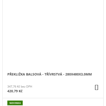
PŘEKLIŽKA BALSOVÁ - TŘÍVRSTVÁ - 280X480X3,0MM
DO
347,76 Kč bez DPH
KO
420,79 Kč
NOVINKA