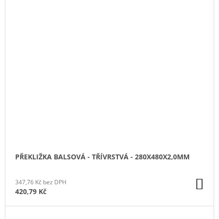
PŘEKLIŽKA BALSOVÁ - TŘÍVRSTVÁ - 280X480X2,0MM
DO
347,76 Kč bez DPH
KO
420,79 Kč