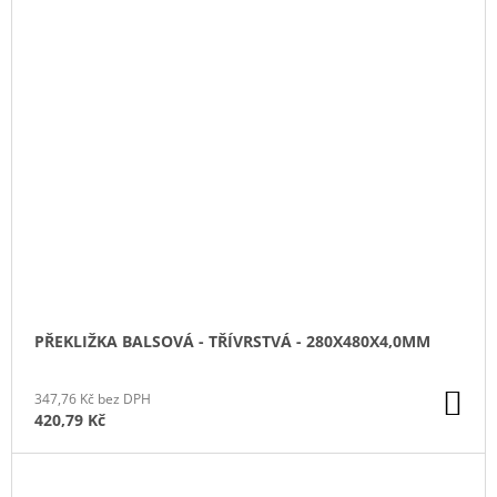
PŘEKLIŽKA BALSOVÁ - TŘÍVRSTVÁ - 280X480X4,0MM
DO
347,76 Kč bez DPH
KO
420,79 Kč