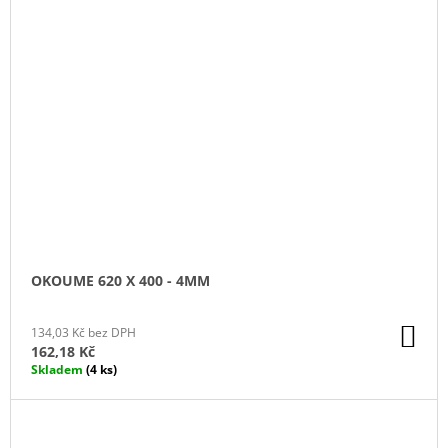
OKOUME 620 X 400 - 4MM
DO
134,03 Kč bez DPH
KO
162,18 Kč
Skladem
(4 ks)