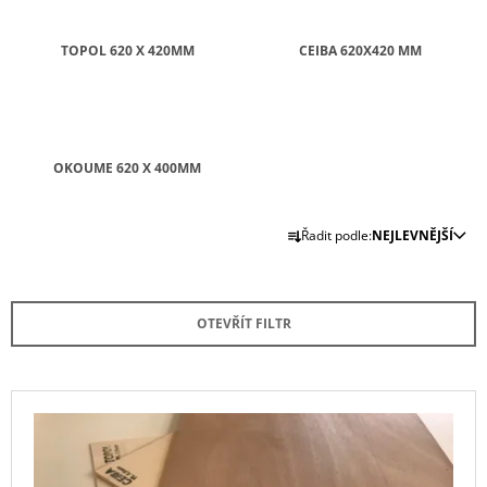
A
J
TOPOL 620 X 420MM
CEIBA 620X420 MM
Í
T
?
OKOUME 620 X 400MM
Ř
Řadit podle:
NEJLEVNĚJŠÍ
A
HLEDAT
Z
E
OTEVŘÍT FILTR
N
D
O
Í
P
P
V
O
R
R
Ý
U
O
P
Č
D
U