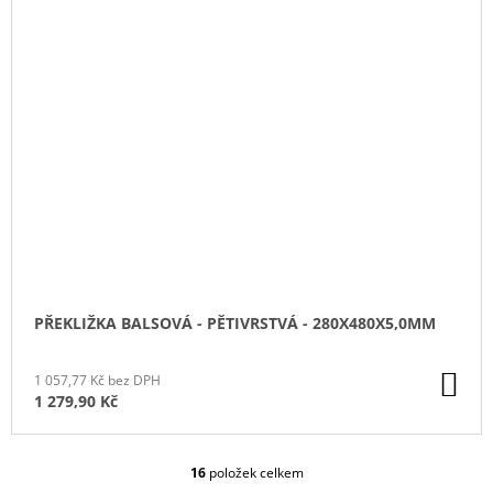
PŘEKLIŽKA BALSOVÁ - PĚTIVRSTVÁ - 280X480X5,0MM
DO
1 057,77 Kč bez DPH
KO
1 279,90 Kč
16
položek celkem
O