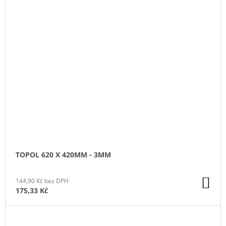
TOPOL 620 X 420MM - 3MM
DO
144,90 Kč bez DPH
KO
175,33 Kč