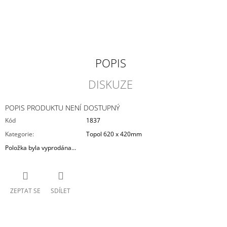
cena:
J
E
M
E
STARWOOD
POPIS
4
DISKUZE
625
Kč
POPIS PRODUKTU NENÍ DOSTUPNÝ
Kód
1837
Kategorie
:
Topol 620 x 420mm
Položka byla vyprodána…
ZEPTAT SE
SDÍLET