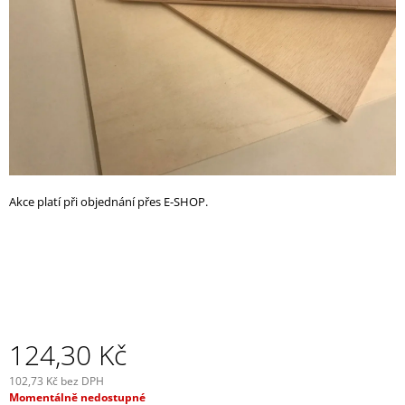
A
J
Í
T
?
Akce platí při objednání přes E-SHOP.
HLEDAT
D
O
P
O
124,30 Kč
R
U
102,73 Kč bez DPH
Č
Měrná
Momentálně nedostupné
U