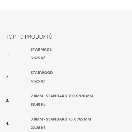
Z
Á
TOP 10 PRODUKTŮ
P
A
STARMADE
T
3 625 Kč
Í
STARWOOD
4 625 Kč
2,0MM - STANDARD 100 X 920 MM
33,40 Kč
3,0MM - STANDARD 75 X 765 MM
22,26 Kč