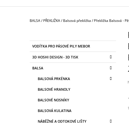
3 625 Kč
Domů
BALSA
/
PŘEKLIŽKA
/
Balsová překližka
/
Překližka Balsová - P
P
O
S
K
Přeskočit
VODÍTKA PRO PÁSOVÉ PILY MEBOR
T
A
kategorie
T
R
3D HOSHI DESIGN - 3D TISK
E
A
G
BALSA
N
O
R
N
BALSOVÁ PRKÉNKA
I
Í
E
BALSOVÉ HRANOLY
P
j
A
BALSOVÉ NOSNÍKY
0
N
z
BALSOVÁ KULATINA
E
h
c
NÁBĚŽNÉ A ODTOKOVÉ LIŠTY
L