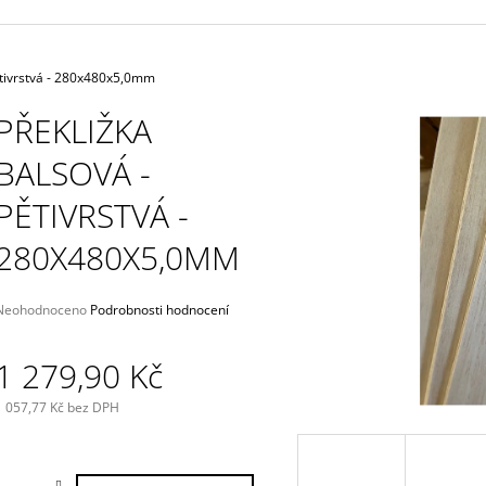
47 THUNDERBO
4 625 Kč
135 Kč
ětivrstvá - 280x480x5,0mm
PŘEKLIŽKA
BALSOVÁ -
PĚTIVRSTVÁ -
280X480X5,0MM
Průměrné
Neohodnoceno
Podrobnosti hodnocení
hodnocení
produktu
1 279,90 Kč
e
,0
1 057,77 Kč bez DPH
5
Měrná
vězdiček.
ena: