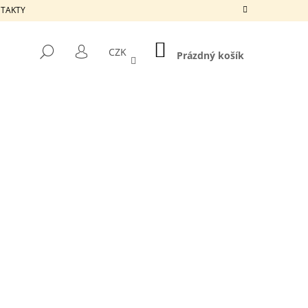
ONTAKTY
NÁKUPNÍ
HLEDAT
CZK
KOŠÍK
Prázdný košík
PŘIHLÁŠENÍ
Následující
ETADLO - REPUBLIC P-