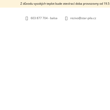
K
Přejít
Z důvodu vysokých teplot bude otevírací doba provozovny od 19.5 
na
O
ZPĚT
ZPĚT
obsah
DO
DO
Š
OBCHODU
OBCHODU
603 877 704 - balsa
rezivo@star-pila.cz
Í
K
STARMADE