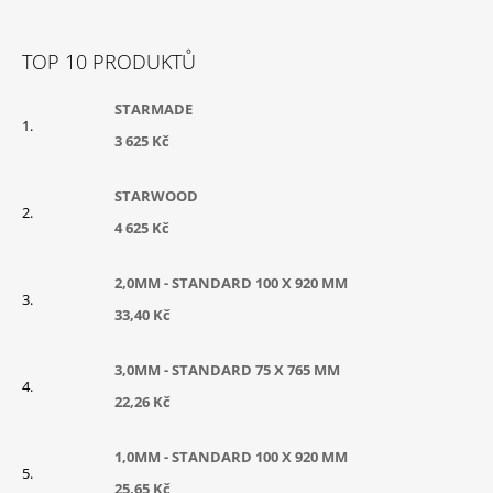
Z
Á
TOP 10 PRODUKTŮ
P
A
STARMADE
T
3 625 Kč
Í
STARWOOD
4 625 Kč
2,0MM - STANDARD 100 X 920 MM
33,40 Kč
3,0MM - STANDARD 75 X 765 MM
22,26 Kč
1,0MM - STANDARD 100 X 920 MM
25,65 Kč