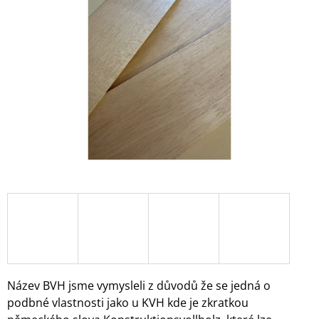
z
A
5
J
hvězdiček.
Í
T
?
HLEDAT
D
O
P
O
R
Název BVH jsme vymysleli z důvodů že se jedná o
U
podbné vlastnosti jako u KVH kde
je zkratkou
Č
U