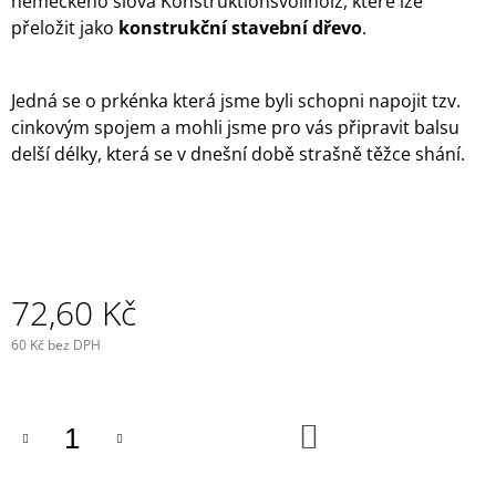
německého slova Konstruktionsvollholz, které lze
J
přeložit jako
konstrukční stavební dřevo
.
E
M
E
Jedná se o prkénka která jsme byli schopni napojit tzv.
cinkovým spojem a mohli jsme pro vás připravit balsu
5,0MM
-
delší délky, která se v dnešní době strašně těžce shání.
STANDARD
100
X
920
MM
45,62
Kč
72,60 Kč
60 Kč bez DPH
Měrná
cena:
DO
KOŠÍKU