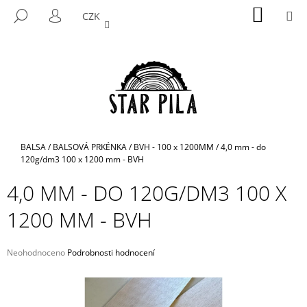
K
Přejít
NÁKUP
M
HLEDAT
CZK
na
KOŠÍK
O
PŘIHLÁŠENÍ
ZPĚT
ZPĚT
obsah
Š
Í
C
K
O
P
O
T
Domů
BALSA
/
BALSOVÁ PRKÉNKA
/
BVH - 100 x 1200MM
/
4,0 mm - do
Ř
120g/dm3 100 x 1200 mm - BVH
E
4,0 MM - DO 120G/DM3 100 X
B
1200 MM - BVH
U
J
E
Průměrné
Neohodnoceno
Podrobnosti hodnocení
hodnocení
T
produktu
E
je
N
0,0