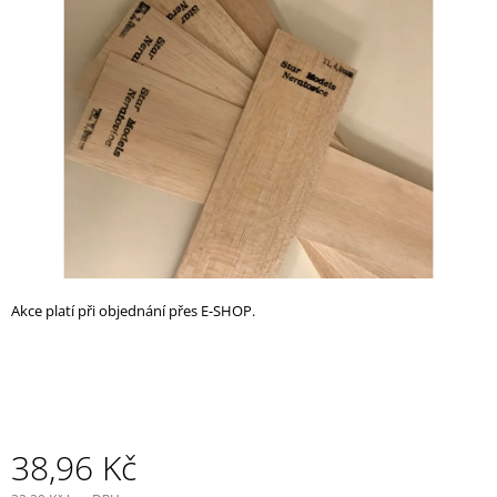
z
A
5
J
hvězdiček.
Í
T
?
HLEDAT
Akce platí při objednání přes E-SHOP.
D
O
P
O
R
U
38,96 Kč
Č
U