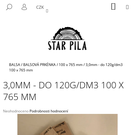
K
Přejít
NÁKUP
M
HLEDAT
CZK
na
KOŠÍK
O
PŘIHLÁŠENÍ
ZPĚT
ZPĚT
obsah
Š
Í
C
K
O
P
O
T
Domů
BALSA
/
BALSOVÁ PRKÉNKA
/
100 x 765 mm
/
3,0mm - do 120g/dm3
Ř
100 x 765 mm
E
3,0MM - DO 120G/DM3 100 X
B
765 MM
U
J
E
Průměrné
Neohodnoceno
Podrobnosti hodnocení
hodnocení
T
produktu
E
je
N
0,0