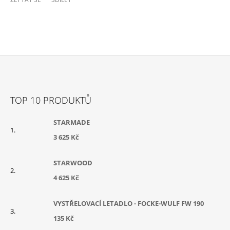
Z
Á
TOP 10 PRODUKTŮ
P
A
STARMADE
T
3 625 Kč
Í
STARWOOD
4 625 Kč
VYSTŘELOVACÍ LETADLO - FOCKE-WULF FW 190
135 Kč