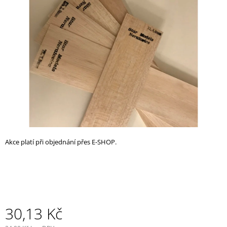
z
A
5
J
hvězdiček.
Í
T
?
HLEDAT
Akce platí při objednání přes E-SHOP.
D
O
P
O
R
U
30,13 Kč
Č
U