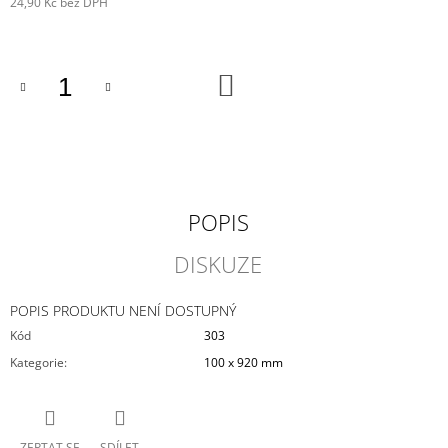
24,90 Kč bez DPH
J
Měrná
E
cena:
M
E
DO
KOŠÍKU
VIKY
PLACKA
199
Kč
POPIS
DISKUZE
POPIS PRODUKTU NENÍ DOSTUPNÝ
Kód
303
Kategorie
:
100 x 920 mm
ZEPTAT SE
SDÍLET