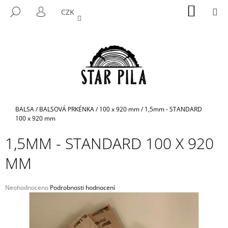
K
Přejít
NÁKUP
M
HLEDAT
CZK
na
KOŠÍK
O
PŘIHLÁŠENÍ
ZPĚT
ZPĚT
obsah
Š
Í
C
K
O
P
O
T
Domů
BALSA
/
BALSOVÁ PRKÉNKA
/
100 x 920 mm
/
1,5mm - STANDARD
Ř
100 x 920 mm
E
1,5MM - STANDARD 100 X 920
B
MM
U
J
E
Průměrné
Neohodnoceno
Podrobnosti hodnocení
hodnocení
T
produktu
E
je
N
0,0