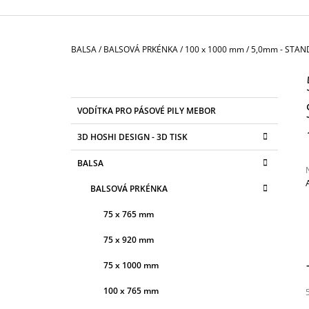
3 625 Kč
Domů
BALSA
/
BALSOVÁ PRKÉNKA
/
100 x 1000 mm
/
5,0mm - STAN
P
O
S
K
Přeskočit
VODÍTKA PRO PÁSOVÉ PILY MEBOR
T
A
kategorie
T
R
3D HOSHI DESIGN - 3D TISK
E
A
G
BALSA
N
O
R
N
BALSOVÁ PRKÉNKA
I
Í
E
j
75 x 765 mm
0
P
z
A
75 x 920 mm
N
h
75 x 1000 mm
E
100 x 765 mm
L