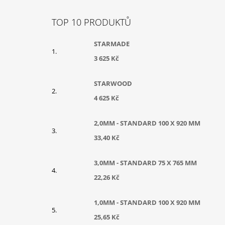
Z
Á
TOP 10 PRODUKTŮ
P
A
STARMADE
T
3 625 Kč
Í
STARWOOD
4 625 Kč
2,0MM - STANDARD 100 X 920 MM
33,40 Kč
3,0MM - STANDARD 75 X 765 MM
22,26 Kč
1,0MM - STANDARD 100 X 920 MM
25,65 Kč