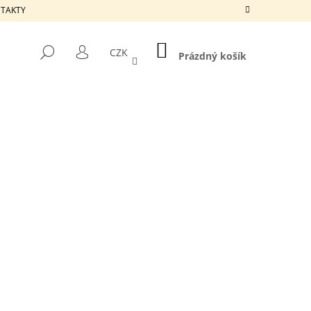
ONTAKTY
NÁKUPNÍ
HLEDAT
CZK
KOŠÍK
Prázdný košík
PŘIHLÁŠENÍ
Následující
ARD 100 X 920 MM