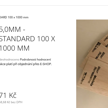
4 625 Kč
33,40 Kč
DARD 100 x 1000 mm
5,0MM -
STANDARD 100 X
1000 MM
Průměrné
Neohodnoceno
Podrobnosti hodnocení
hodnocení
Akce platí při objednání přes E-SHOP.
produktu
e
,0
5
vězdiček.
71 Kč
58,68 Kč bez DPH
Měrná