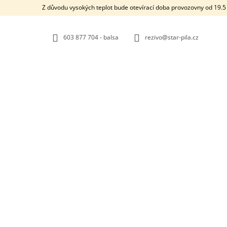
K
Přejít
Z důvodu vysokých teplot bude otevírací doba provozovny od 19.5 
na
O
ZPĚT
ZPĚT
obsah
DO
DO
Š
OBCHODU
OBCHODU
603 877 704 - balsa
rezivo@star-pila.cz
Í
K
STARMADE