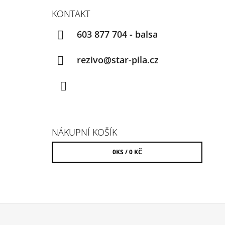
KONTAKT
603 877 704 - balsa
rezivo@star-pila.cz
Facebook
NÁKUPNÍ KOŠÍK
0
KS /
0 KČ