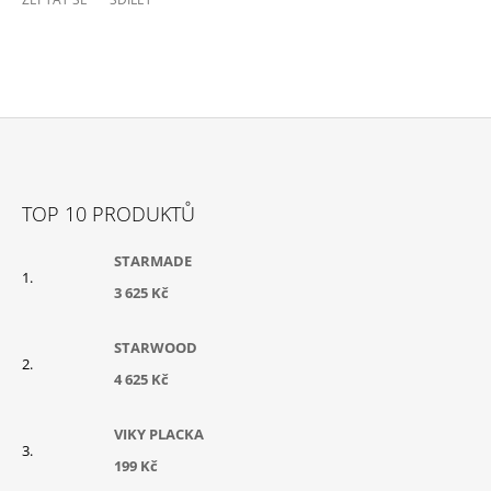
Z
Á
TOP 10 PRODUKTŮ
P
A
STARMADE
T
3 625 Kč
Í
STARWOOD
4 625 Kč
VIKY PLACKA
199 Kč