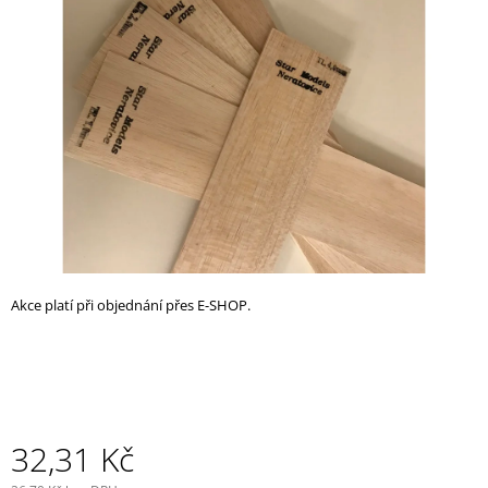
z
A
5
J
hvězdiček.
Í
T
?
HLEDAT
Akce platí při objednání přes E-SHOP.
D
O
P
O
R
U
32,31 Kč
Č
U