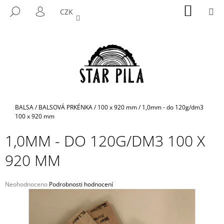
K
Přejít
NÁKUP
M
HLEDAT
CZK
na
KOŠÍK
O
PŘIHLÁŠENÍ
ZPĚT
ZPĚT
obsah
Š
Í
C
K
O
P
O
T
Domů
BALSA
/
BALSOVÁ PRKÉNKA
/
100 x 920 mm
/
1,0mm - do 120g/dm3
Ř
100 x 920 mm
E
1,0MM - DO 120G/DM3 100 X
B
920 MM
U
J
E
Průměrné
Neohodnoceno
Podrobnosti hodnocení
hodnocení
T
produktu
E
je
N
0,0