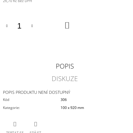
26,70 Kč bez DPH
J
Měrná
E
cena:
M
E
DO
KOŠÍKU
STARWOOD
4
625
Kč
POPIS
DISKUZE
POPIS PRODUKTU NENÍ DOSTUPNÝ
Kód
306
Kategorie
:
100 x 920 mm
ZEPTAT SE
SDÍLET