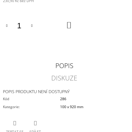
230,90 Kč bez DPH
J
Měrná
E
cena:
M
E
DO
KOŠÍKU
STARWOOD
4
625
Kč
POPIS
DISKUZE
POPIS PRODUKTU NENÍ DOSTUPNÝ
Kód
286
Kategorie
:
100 x 920 mm
ZEPTAT SE
SDÍLET