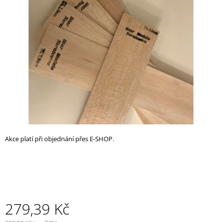
z
A
5
J
hvězdiček.
Í
T
?
HLEDAT
Akce platí při objednání přes E-SHOP.
D
O
P
O
R
U
279,39 Kč
Č
U