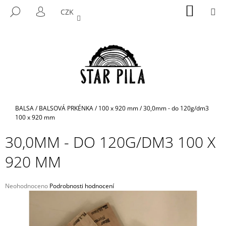
K
Přejít
NÁKUP
M
HLEDAT
CZK
na
KOŠÍK
O
PŘIHLÁŠENÍ
ZPĚT
ZPĚT
obsah
Š
Í
C
K
O
P
O
T
Domů
BALSA
/
BALSOVÁ PRKÉNKA
/
100 x 920 mm
/
30,0mm - do 120g/dm3
Ř
100 x 920 mm
E
30,0MM - DO 120G/DM3 100 X
B
920 MM
U
J
E
Průměrné
Neohodnoceno
Podrobnosti hodnocení
hodnocení
T
produktu
E
je
N
0,0