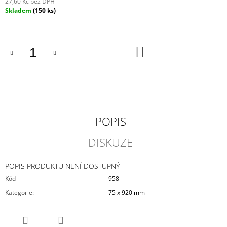
27,60 Kč bez DPH
J
Měrná
Skladem
(150 ks)
E
cena:
M
E
DO
KOŠÍKU
VIKY
249
Kč
POPIS
DISKUZE
POPIS PRODUKTU NENÍ DOSTUPNÝ
Kód
958
Kategorie
:
75 x 920 mm