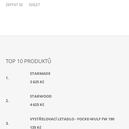
ZEPTAT SE
SDÍLET
Z
Á
TOP 10 PRODUKTŮ
P
A
STARMADE
T
3 625 Kč
Í
STARWOOD
4 625 Kč
VYSTŘELOVACÍ LETADLO - FOCKE-WULF FW 190
135 Kč