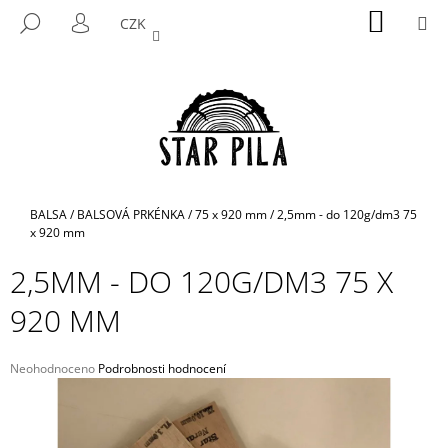
K
Přejít
NÁKUP
M
HLEDAT
CZK
na
KOŠÍK
O
PŘIHLÁŠENÍ
ZPĚT
ZPĚT
obsah
Š
Í
C
K
O
P
O
T
Domů
BALSA
/
BALSOVÁ PRKÉNKA
/
75 x 920 mm
/
2,5mm - do 120g/dm3 75
Ř
x 920 mm
E
2,5MM - DO 120G/DM3 75 X
B
920 MM
U
J
E
Průměrné
Neohodnoceno
Podrobnosti hodnocení
hodnocení
T
produktu
E
je
N
0,0