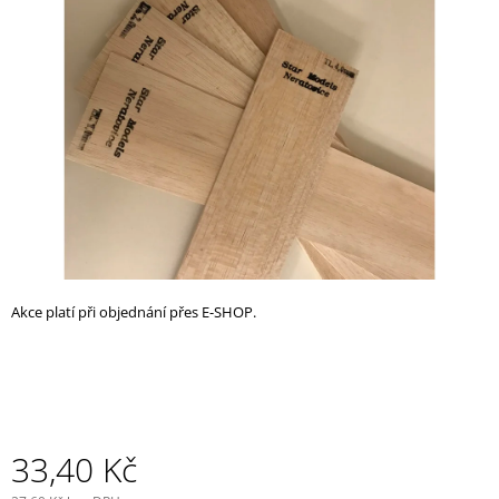
z
A
5
J
hvězdiček.
Í
T
?
HLEDAT
Akce platí při objednání přes E-SHOP.
D
O
P
O
R
U
33,40 Kč
Č
U