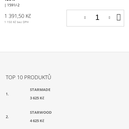
| 1591/-2
D
1 391,50 Kč
K
1 150 Kč bez DPH
Z
Á
TOP 10 PRODUKTŮ
P
A
STARMADE
T
3 625 Kč
Í
STARWOOD
4 625 Kč