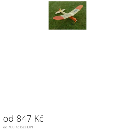
hvězdiček.
A
J
Í
T
?
HLEDAT
D
O
P
O
od
847 Kč
R
U
od
700 Kč
bez DPH
Č
Měrná
U