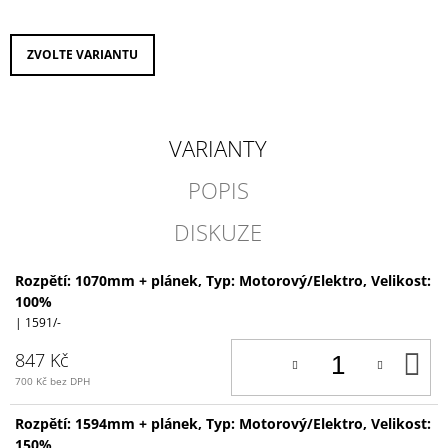
cena:
J
E
M
ZVOLTE VARIANTU
E
KAVAN
R-
VARIANTY
20B
PLUS
POPIS
STŘÍDAVÝ
REGULÁTOR
20A
DISKUZE
BEC
469
Kč
Rozpětí: 1070mm + plánek, Typ: Motorový/Elektro, Velikost:
100%
| 1591/-
D
847 Kč
K
700 Kč bez DPH
Rozpětí: 1594mm + plánek, Typ: Motorový/Elektro, Velikost:
150%