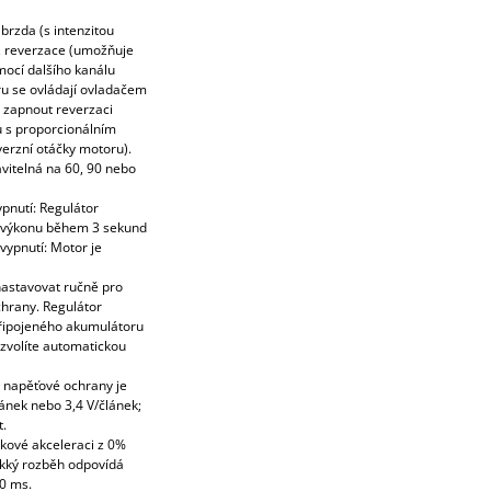
brzda (s intenzitou
), reverzace (umožňuje
ocí dalšího kanálu
u se ovládají ovladačem
e zapnout reverzaci
 s proporcionálním
verzní otáčky motoru).
avitelná na 60, 90 nebo
pnutí: Regulátor
o výkonu během 3 sekund
vypnutí: Motor je
astavovat ručně pro
hrany. Regulátor
připojeného akumulátoru
 zvolíte automatickou
 napěťové ochrany je
lánek nebo 3,4 V/článek;
.
okové akceleraci z 0%
kký rozběh odpovídá
0 ms.