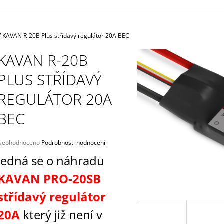
47 THUNDERBO
4 625 Kč
135 Kč
/
KAVAN R-20B Plus střídavý regulátor 20A BEC
KAVAN R-20B
PLUS STŘÍDAVÝ
REGULÁTOR 20A
BEC
Průměrné
Neohodnoceno
Podrobnosti hodnocení
hodnocení
Jedná se o náhradu
produktu
e
K
AVAN PRO-20SB
,0
střídavý regulátor
5
vězdiček.
20A
který již není v