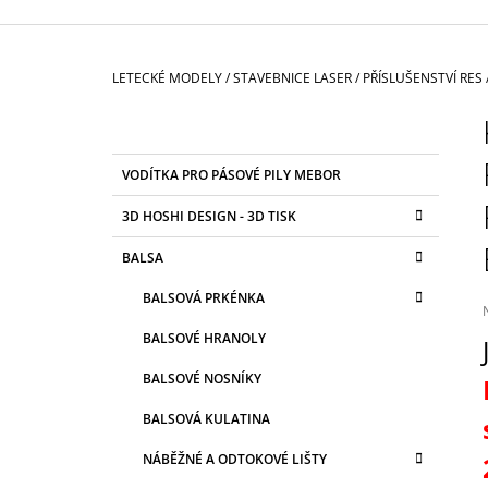
3 625 Kč
Domů
LETECKÉ MODELY
/
STAVEBNICE LASER
/
PŘÍSLUŠENSTVÍ RES
P
O
S
K
Přeskočit
VODÍTKA PRO PÁSOVÉ PILY MEBOR
T
A
kategorie
T
R
3D HOSHI DESIGN - 3D TISK
E
A
G
BALSA
N
O
R
N
BALSOVÁ PRKÉNKA
I
Í
E
BALSOVÉ HRANOLY
P
j
A
BALSOVÉ NOSNÍKY
0
N
z
BALSOVÁ KULATINA
E
h
NÁBĚŽNÉ A ODTOKOVÉ LIŠTY
L