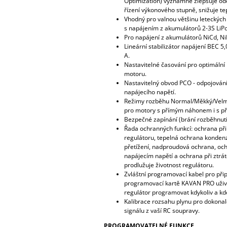
Optimization) významně zlepšuje od
řízení výkonového stupně, snižuje te
Vhodný pro valnou většinu leteckých
s napájením z akumulátorů 2-3S LiPo
Pro napájení z akumulátorů NiCd, NiM
Lineární stabilizátor napájení BEC 5,0
A.
Nastavitelné časování pro optimáln
motoru.
Nastavitelný obvod PCO - odpojování
napájecího napětí.
Režimy rozběhu Normal/Měkký/Velm
pro motory s přímým náhonem i s p
Bezpečné zapínání (brání rozběhnutí
Řada ochranných funkcí: ochrana při
regulátoru, tepelná ochrana kondenz
přetížení, nadproudová ochrana, oc
napájecím napětí a ochrana při ztrát
prodlužuje životnost regulátoru.
Zvláštní programovací kabel pro přip
programovací kartě KAVAN PRO uživ
regulátor programovat kdykoliv a kde
Kalibrace rozsahu plynu pro dokonal
signálu z vaší RC soupravy.
PROGRAMOVATELNÉ FUNKCE