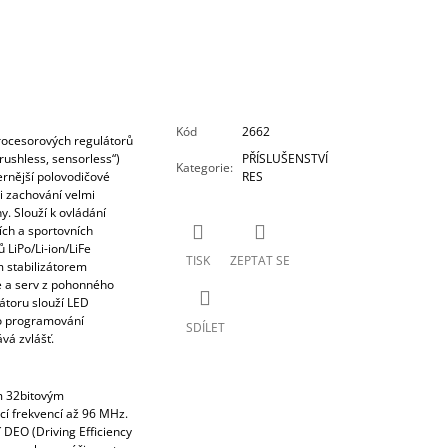
Kód
2662
ocesorových regulátorů
ushless, sensorless“)
PŘÍSLUŠENSTVÍ
Kategorie
:
rnější polovodičové
RES
ři zachování velmi
y. Slouží k ovládání
ích a sportovních
 LiPo/Li-ion/LiFe
TISK
ZEPTAT SE
m stabilizátorem
če a serv z pohonného
átoru slouží LED
ro programování
SDÍLET
vá zvlášť.
m 32bitovým
í frekvencí až 96 MHz.
 DEO (Driving Efficiency