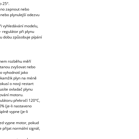
o 25°.
žno zapnout nebo
 nebo plynulejší odezvu
i vyhledávání modelu,
 regulátor při plynu
u dobu způsobuje pípání
ěhem rozběhu měří
stanou zvyšovat nebo
 to vyhodnotí jako
 okamžik plyn na méně
okusí o nový restart
usíte ovladač plynu
tování motoru.
ulátoru překročí 120°C,
% (je-li nastaveno
lně vypne (je-li
ned vypne motor, pokud
e přijat normální signál,