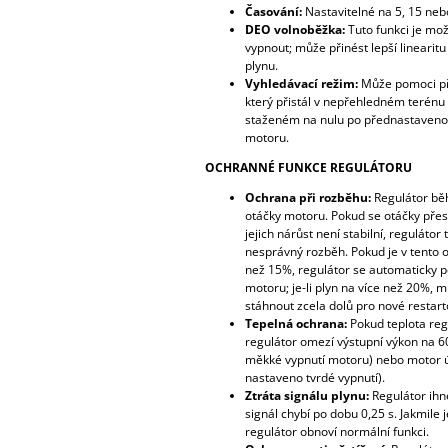
Časování:
Nastavitelné na 5, 15 neb
DEO volnoběžka:
Tuto funkci je mo
vypnout; může přinést lepší linearitu
plynu.
Vyhledávací režim:
Může pomoci př
který přistál v nepřehledném terénu -
staženém na nulu po přednastaveno
motoru.
OCHRANNÉ FUNKCE REGULÁTORU
Ochrana při rozběhu:
Regulátor b
otáčky motoru. Pokud se otáčky pře
jejich nárůst není stabilní, regulátor
nesprávný rozběh. Pokud je v tento
než 15%, regulátor se automaticky p
motoru; je-li plyn na více než 20%, m
stáhnout zcela dolů pro nové restar
Tepelná ochrana:
Pokud teplota reg
regulátor omezí výstupní výkon na 60
měkké vypnutí motoru) nebo motor úp
nastaveno tvrdé vypnutí).
Ztráta signálu plynu:
Regulátor ih
signál chybí po dobu 0,25 s. Jakmile j
regulátor obnoví normální funkci.