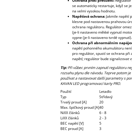
Ochrana proti přetížení:
Regulátor
se automaticky restartuje, když se je
na velmi vysokou hodnotu.
Napěťová ochrana:
Jakmile napětí
klesne pod nastavenou prahovou úro
ochrana regulátoru. Regulátor omez
(je-li nastaveno měkké vypnutí moto
vypne (je-li nastaveno tvrdé vypnutí).
Ochrana při abnormálním napájec
napětí pohonného akumulátoru není
pro regulátor, spustí se ochrana př
napětí; regulátor bude signalizovat 
Tip:
Při vůbec prvním zapnutí regulátoru nej
rozsahu plynu dle návodu. Teprve potom je
používat a nastavovat další parametry s po
KAVAN LED programovací karty PRO.
Použití
Letadlo
Typ
Střídavý
Trvalý proud [A]
20
Max. špičkový proud [A]
40
NiXX článků
6 - 8
LiXX článků
2 - 3
BEC napětí [V]
5
BEC proud [A]
3