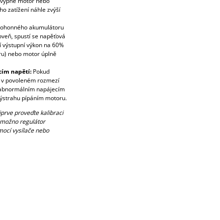
 vypne motor nebo
ho zatížení náhle zvýší
 pohonného akumulátoru
veň, spustí se napěťová
í výstupní výkon na 60%
ru) nebo motor úplně
ím napětí:
Pokud
 v povoleném rozmezí
i abnormálním napájecím
výstrahu pípáním motoru.
prve proveďte kalibraci
 možno regulátor
mocí vysílače nebo