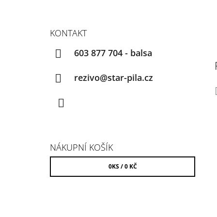
KONTAKT
603 877 704 - balsa
rezivo@star-pila.cz
Facebook
NÁKUPNÍ KOŠÍK
0
KS /
0 KČ