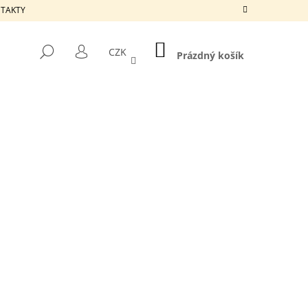
ONTAKTY
NÁKUPNÍ
HLEDAT
CZK
KOŠÍK
Prázdný košík
PŘIHLÁŠENÍ
Následující
ETADLO - REPUBLIC P-