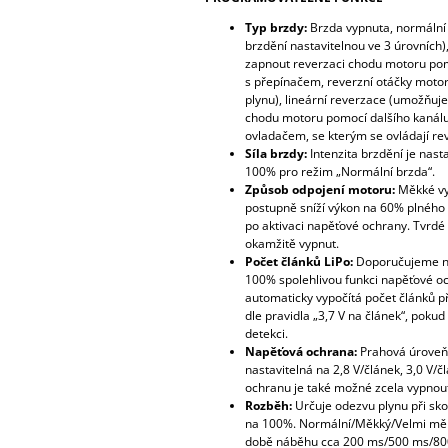
Typ brzdy:
Brzda vypnuta, normální 
brzdění nastavitelnou ve 3 úrovních
zapnout reverzaci chodu motoru pom
s přepínačem, reverzní otáčky motor
plynu), lineární reverzace (umožňuj
chodu motoru pomocí dalšího kanálu
ovladačem, se kterým se ovládají re
Síla brzdy:
Intenzita brzdění je nast
100% pro režim „Normální brzda“.
Způsob odpojení motoru:
Měkké vy
postupně sníží výkon na 60% plnéh
po aktivaci napěťové ochrany. Tvrdé 
okamžitě vypnut.
Počet článků LiPo:
Doporučujeme n
100% spolehlivou funkci napěťové oc
automaticky vypočítá počet článků 
dle pravidla „3,7 V na článek“, pokud
detekci.
Napěťová ochrana:
Prahová úroveň
nastavitelná na 2,8 V/článek, 3,0 V/č
ochranu je také možné zcela vypnout
Rozběh:
Určuje odezvu plynu při sk
na 100%. Normální/Měkký/Velmi mě
době náběhu cca 200 ms/500 ms/80