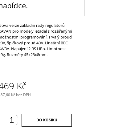
nabídce.
Nová verze základní řady regulátorů
KAVAN pro modely letadel s rozšířenými
možnostmi programování. Trvalý proud
20A, špičkový proud 40A. Lineární BEC
5V/3A. Napájení 2-3S LiPo. Hmotnost
19g. Rozměry 45x23x8mm.
469 Kč
387,60 Kč bez DPH
Měrná
ena:
DO KOŠÍKU