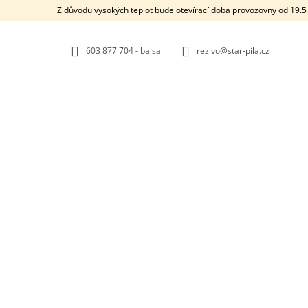
K
Přejít
Z důvodu vysokých teplot bude otevírací doba provozovny od 19.5 
na
O
ZPĚT
ZPĚT
obsah
DO
DO
Š
OBCHODU
OBCHODU
603 877 704 - balsa
rezivo@star-pila.cz
Í
K
STARMADE