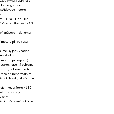
ezvu plynu a účinnost
plotu regulátoru.
 střídavých motorů
.
H, LiPo, Li-ion, LiFe
 V se zatížitelností až 3
í přizpůsobení danému
 motoru při poklesu
i měkký jsou vhodné
řevodovkou.
 motoru při zapnutí).
 startu, tepelná ochrana
átorů, ochrana proti
hrana při nenormálním
ě řídícího signálu účinně
ojení regulátoru k LED
ateli umožňuje
koliv.
é přizpůsobení řídícímu