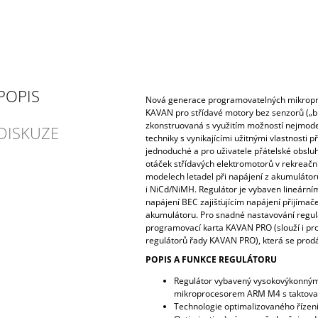
POPIS
Nová generace programovatelných mikropr
KAVAN pro střídavé motory bez senzorů („br
zkonstruovaná s využitím možností nejmode
DISKUZE
techniky s vynikajícími užitnými vlastnosti p
jednoduché a pro uživatele přátelské obsluh
otáček střídavých elektromotorů v rekreačn
modelech letadel při napájení z akumulátorů
i NiCd/NiMH. Regulátor je vybaven lineární
napájení BEC zajišťujícím napájení přijíma
akumulátoru. Pro snadné nastavování regul
programovací karta KAVAN PRO (slouží i p
regulátorů řady KAVAN PRO), která se prodá
POPIS A FUNKCE REGULÁTORU
Regulátor vybavený vysokovýkonný
mikroprocesorem ARM M4 s taktovac
Technologie optimalizovaného řízení