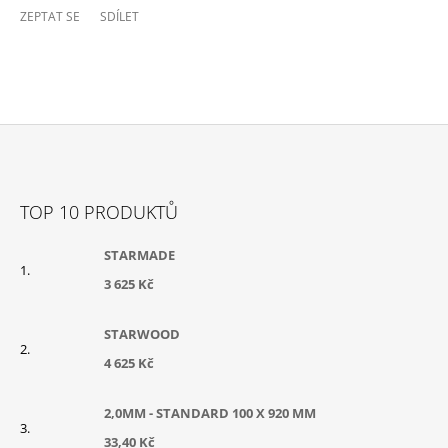
ZEPTAT SE
SDÍLET
Z
Á
TOP 10 PRODUKTŮ
P
A
STARMADE
T
3 625 Kč
Í
STARWOOD
4 625 Kč
2,0MM - STANDARD 100 X 920 MM
33,40 Kč