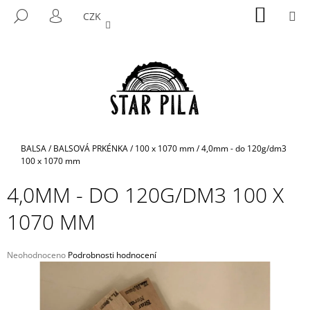
K
Přejít
NÁKUP
M
HLEDAT
CZK
na
KOŠÍK
O
PŘIHLÁŠENÍ
ZPĚT
ZPĚT
obsah
Š
Í
C
K
O
P
O
T
Domů
BALSA
/
BALSOVÁ PRKÉNKA
/
100 x 1070 mm
/
4,0mm - do 120g/dm3
Ř
100 x 1070 mm
E
4,0MM - DO 120G/DM3 100 X
B
1070 MM
U
J
E
Průměrné
Neohodnoceno
Podrobnosti hodnocení
hodnocení
T
produktu
E
je
N
0,0