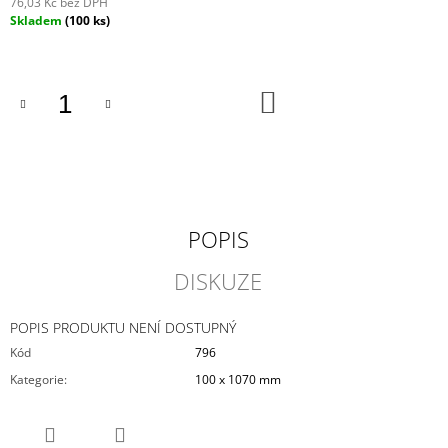
76,03 Kč bez DPH
J
Měrná
Skladem
(100 ks)
E
cena:
M
E
DO
KOŠÍKU
1,0MM
-
STANDARD
100
X
920
MM
POPIS
25,65
Kč
DISKUZE
POPIS PRODUKTU NENÍ DOSTUPNÝ
Kód
796
Kategorie
:
100 x 1070 mm