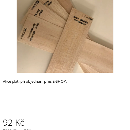
z
A
5
J
hvězdiček.
Í
T
?
HLEDAT
Akce platí při objednání přes E-SHOP.
D
O
P
O
R
U
92 Kč
Č
U