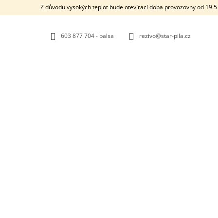
K
Přejít
Z důvodu vysokých teplot bude otevírací doba provozovny od 19.5 
na
O
ZPĚT
ZPĚT
obsah
DO
DO
Š
OBCHODU
OBCHODU
603 877 704 - balsa
rezivo@star-pila.cz
Í
K
STARMADE