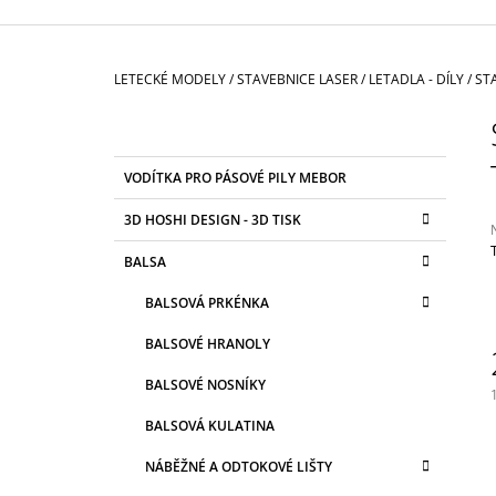
3 625 Kč
Domů
LETECKÉ MODELY
/
STAVEBNICE LASER
/
LETADLA - DÍLY
/
ST
P
O
S
K
Přeskočit
VODÍTKA PRO PÁSOVÉ PILY MEBOR
T
A
kategorie
T
R
3D HOSHI DESIGN - 3D TISK
E
A
G
BALSA
N
O
R
j
N
BALSOVÁ PRKÉNKA
I
0
Í
z
E
BALSOVÉ HRANOLY
P
h
A
BALSOVÉ NOSNÍKY
N
BALSOVÁ KULATINA
c
E
NÁBĚŽNÉ A ODTOKOVÉ LIŠTY
L