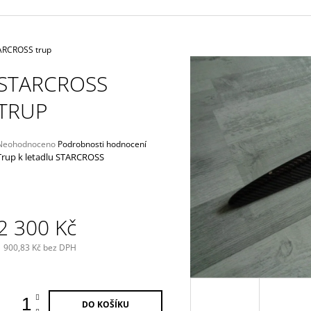
4 625 Kč
33,40 Kč
ARCROSS trup
STARCROSS
TRUP
Průměrné
Neohodnoceno
Podrobnosti hodnocení
hodnocení
Trup k letadlu
STARCROSS
produktu
e
,0
5
2 300 Kč
vězdiček.
1 900,83 Kč bez DPH
Měrná
ena:
DO KOŠÍKU