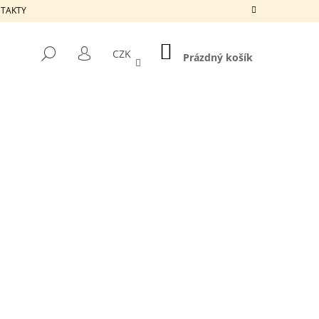
ONTAKTY
NÁKUPNÍ
HLEDAT
CZK
KOŠÍK
Prázdný košík
PŘIHLÁŠENÍ
Následující
ARD 100 X 920 MM