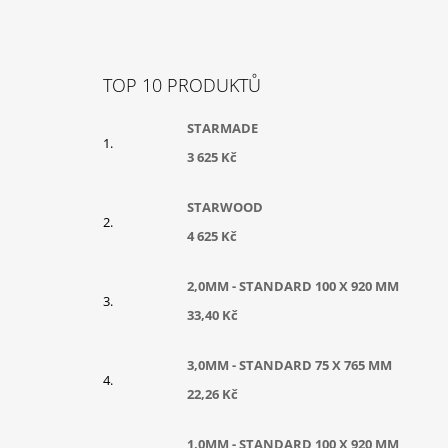
Z
Á
TOP 10 PRODUKTŮ
P
A
STARMADE
T
3 625 Kč
Í
STARWOOD
4 625 Kč
2,0MM - STANDARD 100 X 920 MM
33,40 Kč
3,0MM - STANDARD 75 X 765 MM
22,26 Kč
1,0MM - STANDARD 100 X 920 MM