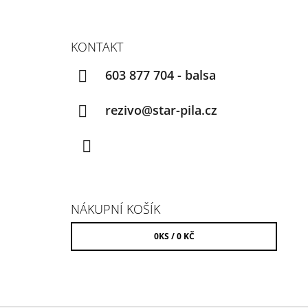
KONTAKT
603 877 704 - balsa
rezivo@star-pila.cz
Facebook
NÁKUPNÍ KOŠÍK
0
KS /
0 KČ