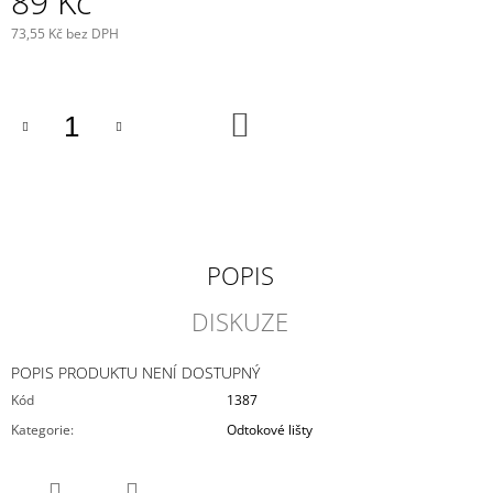
89 Kč
J
73,55 Kč bez DPH
E
Měrná
M
cena:
E
DO
VIKY
KOŠÍKU
PLACKA
199
Kč
POPIS
DISKUZE
POPIS PRODUKTU NENÍ DOSTUPNÝ
Kód
1387
Kategorie
:
Odtokové lišty