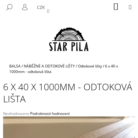
K
Přejít
NÁKUP
M
HLEDAT
CZK
na
KOŠÍK
O
PŘIHLÁŠENÍ
ZPĚT
ZPĚT
obsah
Š
Í
C
K
O
P
O
T
Domů
BALSA
/
NÁBĚŽNÉ A ODTOKOVÉ LIŠTY
/
Odtokové lišty
/
6 x 40 x
Ř
1000mm - odtoková lišta
E
6 X 40 X 1000MM - ODTOKOVÁ
B
LIŠTA
U
J
E
Průměrné
Neohodnoceno
Podrobnosti hodnocení
hodnocení
T
produktu
E
je
N
0,0