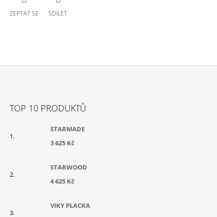
ZEPTAT SE
SDÍLET
Z
Á
TOP 10 PRODUKTŮ
P
A
STARMADE
T
3 625 Kč
Í
STARWOOD
4 625 Kč
VIKY PLACKA