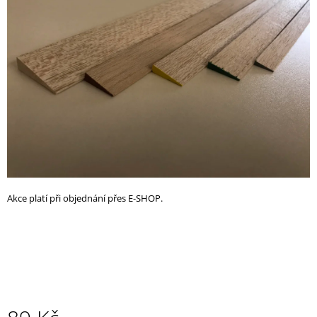
z
A
5
J
hvězdiček.
Í
T
?
HLEDAT
Akce platí při objednání přes E-SHOP.
D
O
P
O
R
U
Č
U