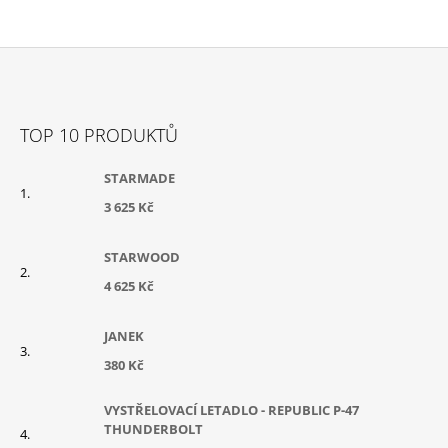
Z
Á
TOP 10 PRODUKTŮ
P
A
STARMADE
T
3 625 Kč
Í
STARWOOD
4 625 Kč
JANEK
380 Kč
VYSTŘELOVACÍ LETADLO - REPUBLIC P-47
THUNDERBOLT