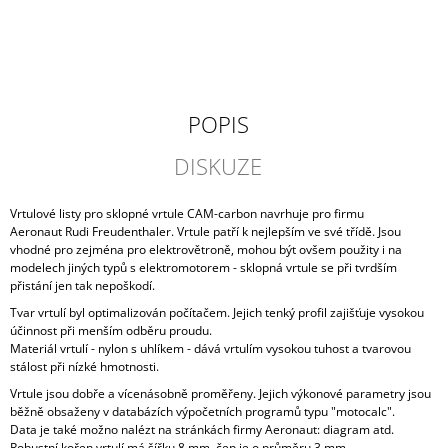
J
E
M
E
VIKY
POPIS
PLACKA
DISKUZE
199
Kč
Vrtulové listy pro sklopné vrtule CAM-carbon navrhuje pro firmu
Aeronaut Rudi Freudenthaler. Vrtule patří k nejlepším ve své třídě. Jsou
vhodné pro zejména pro elektrovětroně, mohou být ovšem použity i na
modelech jiných typů s elektromotorem - sklopná vrtule se při tvrdším
přistání jen tak nepoškodí.
Tvar vrtulí byl optimalizován počítačem. Jejich tenký profil zajišťuje vysokou
účinnost při menším odběru proudu.
Materiál vrtulí - nylon s uhlíkem - dává vrtulím vysokou tuhost a tvarovou
stálost při nízké hmotnosti.
Vrtule jsou dobře a vícenásobně proměřeny. Jejich výkonové parametry jsou
běžně obsaženy v databázích výpočetních programů typu "motocalc".
Data je také možno nalézt na stránkách firmy Aeronaut:
diagram
atd.
Robustní kořen vrtulí má šířku 8 mm, čep je o průměru 3 mm.