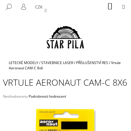
K
Přejít
NÁKUP
M
HLEDAT
CZK
na
KOŠÍK
O
PŘIHLÁŠENÍ
ZPĚT
ZPĚT
obsah
Š
Í
C
K
O
P
O
T
Domů
LETECKÉ MODELY
/
STAVEBNICE LASER
/
PŘÍSLUŠENSTVÍ RES
/
Vrtule
Ř
Aeronaut CAM-C 8x6
E
VRTULE AERONAUT CAM-C 8X6
B
U
Průměrné
Neohodnoceno
Podrobnosti hodnocení
J
hodnocení
E
produktu
je
T
0,0
E
z
5
N