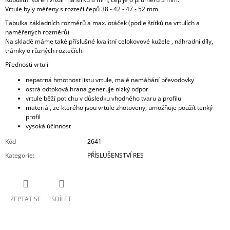
Vrtule byly měřeny s roztečí čepů 38 - 42 - 47 - 52 mm.
Tabulka základních rozměrů a max. otáček
(podle štítků na vrtulích a
naměřených rozměrů)
Na skladě máme také příslušné
kvalitní celokovové kužele
, náhradní díly,
trámky o různých roztečích.
Přednosti vrtulí
nepatrná hmotnost listu vrtule, malé namáhání převodovky
ostrá odtoková hrana generuje nízký odpor
vrtule běží potichu v důsledku vhodného tvaru a profilu
materiál, ze kterého jsou vrtule zhotoveny, umožňuje použít tenký
profil
vysoká účinnost
Kód
2641
Kategorie
:
PŘÍSLUŠENSTVÍ RES
ZEPTAT SE
SDÍLET