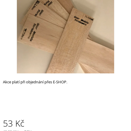
z
A
5
J
hvězdiček.
Í
T
?
HLEDAT
Akce platí při objednání přes E-SHOP.
D
O
P
O
R
U
53 Kč
Č
U