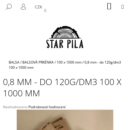
K
Přejít
NÁKUP
M
HLEDAT
CZK
na
KOŠÍK
O
PŘIHLÁŠENÍ
ZPĚT
ZPĚT
obsah
Š
Í
C
K
O
P
O
T
Domů
BALSA
/
BALSOVÁ PRKÉNKA
/
100 x 1000 mm
/
0,8 mm - do 120g/dm3
Ř
100 x 1000 mm
E
0,8 MM - DO 120G/DM3 100 X
B
1000 MM
U
J
E
Průměrné
Neohodnoceno
Podrobnosti hodnocení
hodnocení
T
produktu
E
je
N
0,0