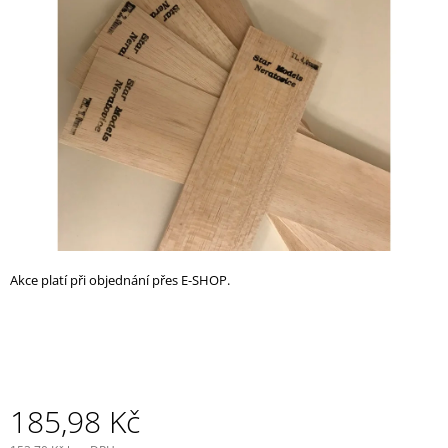
z
A
5
J
hvězdiček.
Í
T
?
HLEDAT
Akce platí při objednání přes E-SHOP.
D
O
P
O
R
U
185,98 Kč
Č
U