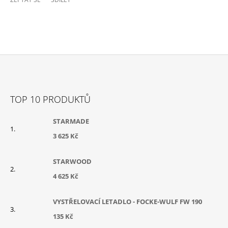
Z
Á
TOP 10 PRODUKTŮ
P
A
STARMADE
T
3 625 Kč
Í
STARWOOD
4 625 Kč
VYSTŘELOVACÍ LETADLO - FOCKE-WULF FW 190
135 Kč