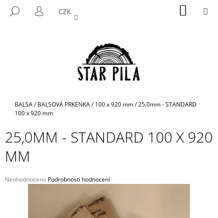
K
Přejít
NÁKUP
M
HLEDAT
CZK
na
KOŠÍK
O
PŘIHLÁŠENÍ
ZPĚT
ZPĚT
obsah
Š
Í
C
K
O
P
O
T
Domů
BALSA
/
BALSOVÁ PRKÉNKA
/
100 x 920 mm
/
25,0mm - STANDARD
Ř
100 x 920 mm
E
25,0MM - STANDARD 100 X 920
B
MM
U
J
E
Průměrné
Neohodnoceno
Podrobnosti hodnocení
hodnocení
T
produktu
E
je
N
0,0