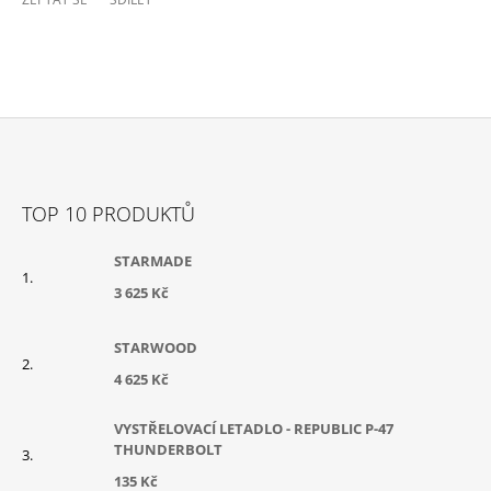
Z
Á
TOP 10 PRODUKTŮ
P
A
STARMADE
T
3 625 Kč
Í
STARWOOD
4 625 Kč
VYSTŘELOVACÍ LETADLO - REPUBLIC P-47
THUNDERBOLT
135 Kč