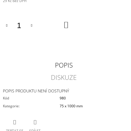
29 Kč bez DPH
J
Měrná
E
cena:
M
E
DO
KOŠÍKU
STARMADE
3
625
Kč
POPIS
DISKUZE
POPIS PRODUKTU NENÍ DOSTUPNÝ
Kód
980
Kategorie
:
75 x 1000 mm
ZEPTAT SE
SDÍLET