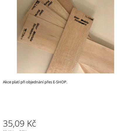
z
A
5
J
hvězdiček.
Í
T
?
HLEDAT
Akce platí při objednání přes E-SHOP.
D
O
P
O
R
U
35,09 Kč
Č
U