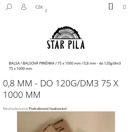
K
Přejít
NÁKUP
M
HLEDAT
CZK
na
KOŠÍK
O
PŘIHLÁŠENÍ
ZPĚT
ZPĚT
obsah
Š
Í
C
K
O
P
O
T
Domů
BALSA
/
BALSOVÁ PRKÉNKA
/
75 x 1000 mm
/
0,8 mm - do 120g/dm3
Ř
75 x 1000 mm
E
0,8 MM - DO 120G/DM3 75 X
B
1000 MM
U
J
E
Průměrné
Neohodnoceno
Podrobnosti hodnocení
hodnocení
T
produktu
E
je
N
0,0