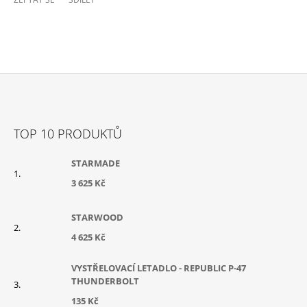
Z
Á
TOP 10 PRODUKTŮ
P
A
STARMADE
T
3 625 Kč
Í
STARWOOD
4 625 Kč
VYSTŘELOVACÍ LETADLO - REPUBLIC P-47
THUNDERBOLT
135 Kč