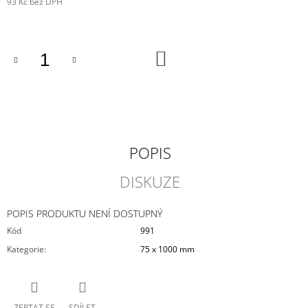
93 Kč bez DPH
J
Měrná
E
cena:
M
E
DO
KOŠÍKU
STARMADE
3
625
Kč
POPIS
DISKUZE
POPIS PRODUKTU NENÍ DOSTUPNÝ
Kód
991
Kategorie
:
75 x 1000 mm
ZEPTAT SE
SDÍLET