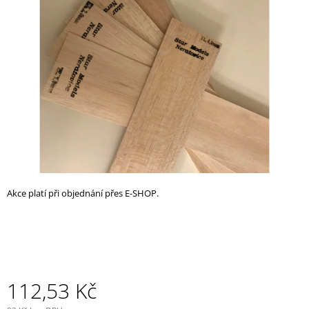
z
A
5
J
hvězdiček.
Í
T
?
HLEDAT
Akce platí při objednání přes E-SHOP.
D
O
P
O
R
U
112,53 Kč
Č
U