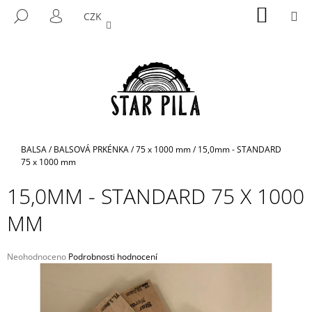
K
Přejít
NÁKUP
M
HLEDAT
CZK
na
KOŠÍK
O
PŘIHLÁŠENÍ
ZPĚT
ZPĚT
obsah
Š
Í
C
K
O
P
O
T
Domů
BALSA
/
BALSOVÁ PRKÉNKA
/
75 x 1000 mm
/
15,0mm - STANDARD
Ř
75 x 1000 mm
E
15,0MM - STANDARD 75 X 1000
B
MM
U
J
E
Průměrné
Neohodnoceno
Podrobnosti hodnocení
hodnocení
T
produktu
E
je
N
0,0