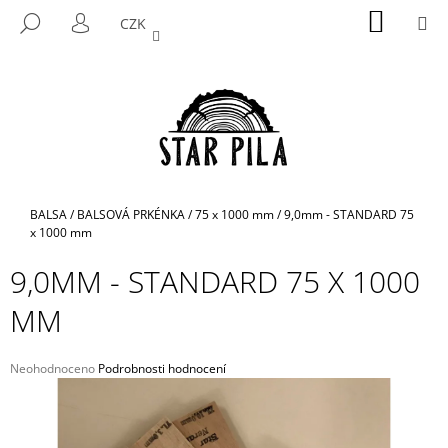
K
Přejít
NÁKUP
M
HLEDAT
CZK
na
KOŠÍK
O
PŘIHLÁŠENÍ
ZPĚT
ZPĚT
obsah
Š
Í
C
K
O
P
O
T
Domů
BALSA
/
BALSOVÁ PRKÉNKA
/
75 x 1000 mm
/
9,0mm - STANDARD 75
Ř
x 1000 mm
E
9,0MM - STANDARD 75 X 1000
B
MM
U
J
E
Průměrné
Neohodnoceno
Podrobnosti hodnocení
hodnocení
T
produktu
E
je
N
0,0