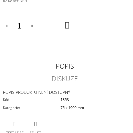
62 Kč bez DPH
J
Měrná
E
cena:
M
E
DO
KOŠÍKU
VYSTŘELOVACÍ
LETADLO
-
REPUBLIC
P-
47
POPIS
THUNDERBOLT
135
DISKUZE
Kč
POPIS PRODUKTU NENÍ DOSTUPNÝ
Kód
1853
Kategorie
:
75 x 1000 mm
ZEPTAT SE
SDÍLET