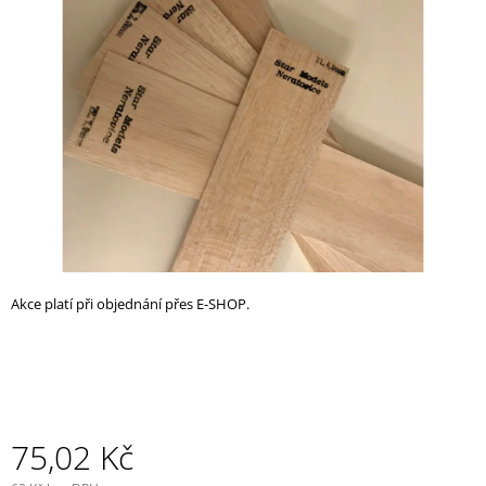
z
A
5
J
hvězdiček.
Í
T
?
HLEDAT
Akce platí při objednání přes E-SHOP.
D
O
P
O
R
U
75,02 Kč
Č
U