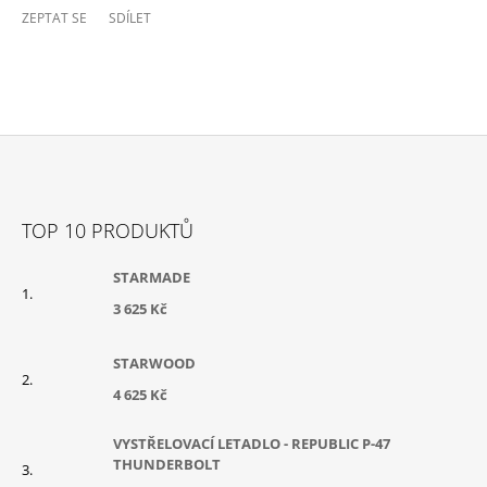
ZEPTAT SE
SDÍLET
Z
Á
TOP 10 PRODUKTŮ
P
A
STARMADE
T
3 625 Kč
Í
STARWOOD
4 625 Kč
VYSTŘELOVACÍ LETADLO - REPUBLIC P-47
THUNDERBOLT