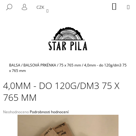
K
Přejít
NÁKUP
M
HLEDAT
CZK
na
KOŠÍK
O
PŘIHLÁŠENÍ
ZPĚT
ZPĚT
obsah
Š
Í
C
K
O
P
O
T
Domů
BALSA
/
BALSOVÁ PRKÉNKA
/
75 x 765 mm
/
4,0mm - do 120g/dm3 75
Ř
x 765 mm
E
4,0MM - DO 120G/DM3 75 X
B
765 MM
U
J
E
Průměrné
Neohodnoceno
Podrobnosti hodnocení
hodnocení
T
produktu
E
je
N
0,0