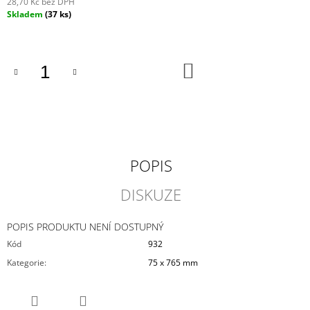
28,70 Kč bez DPH
J
Měrná
Skladem
(37 ks)
E
cena:
M
E
DO
KOŠÍKU
VYSTŘELOVACÍ
LETADLO
-
HAWKER
TEMPEST
135
Kč
POPIS
DISKUZE
POPIS PRODUKTU NENÍ DOSTUPNÝ
Kód
932
Kategorie
:
75 x 765 mm