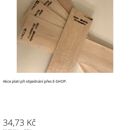
z
A
5
J
hvězdiček.
Í
T
?
HLEDAT
Akce platí při objednání přes E-SHOP.
D
O
P
O
R
U
34,73 Kč
Č
U