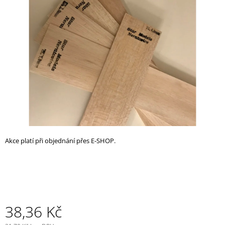
z
A
5
J
hvězdiček.
Í
T
?
HLEDAT
Akce platí při objednání přes E-SHOP.
D
O
P
O
R
U
38,36 Kč
Č
U