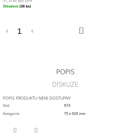
31,70 Kč bez DPH
J
Měrná
Skladem
(36 ks)
E
cena:
M
E
DO
KOŠÍKU
VYSTŘELOVACÍ
LETADLO
-
HAWKER
TEMPEST
135
Kč
POPIS
DISKUZE
POPIS PRODUKTU NENÍ DOSTUPNÝ
Kód
973
Kategorie
:
75 x 920 mm