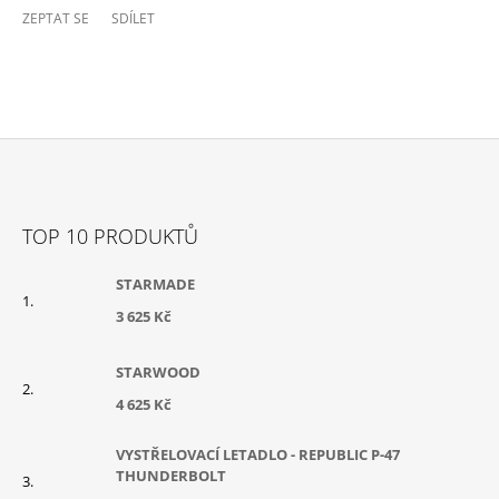
ZEPTAT SE
SDÍLET
Z
Á
TOP 10 PRODUKTŮ
P
A
STARMADE
T
3 625 Kč
Í
STARWOOD
4 625 Kč
VYSTŘELOVACÍ LETADLO - REPUBLIC P-47
THUNDERBOLT