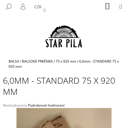
K
Přejít
NÁKUP
M
HLEDAT
CZK
na
KOŠÍK
O
PŘIHLÁŠENÍ
ZPĚT
ZPĚT
obsah
Š
Í
C
K
O
P
O
T
Domů
BALSA
/
BALSOVÁ PRKÉNKA
/
75 x 920 mm
/
6,0mm - STANDARD 75 x
Ř
920 mm
E
6,0MM - STANDARD 75 X 920
B
MM
U
J
E
Průměrné
Neohodnoceno
Podrobnosti hodnocení
hodnocení
T
produktu
E
je
N
0,0