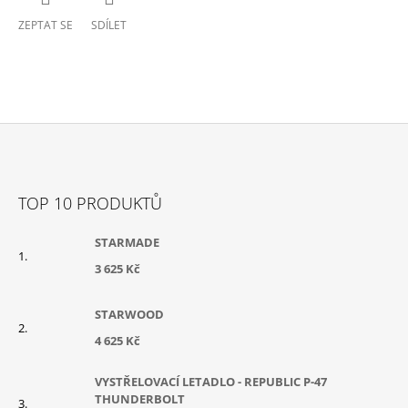
ZEPTAT SE
SDÍLET
Z
Á
TOP 10 PRODUKTŮ
P
A
STARMADE
T
3 625 Kč
Í
STARWOOD
4 625 Kč
VYSTŘELOVACÍ LETADLO - REPUBLIC P-47
THUNDERBOLT