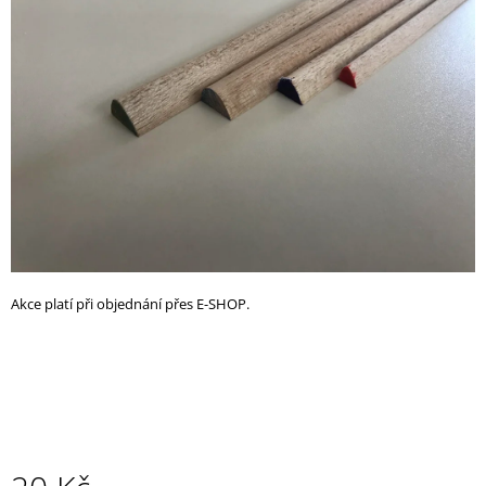
z
A
5
J
hvězdiček.
Í
T
?
HLEDAT
Akce platí při objednání přes E-SHOP.
D
O
P
O
R
U
Č
U