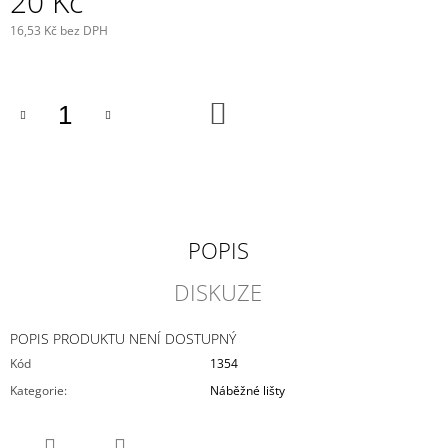
20 Kč
J
16,53 Kč bez DPH
E
Měrná
M
cena:
E
DO
KAVAN
KOŠÍKU
R-
20B
PLUS
STŘÍDAVÝ
REGULÁTOR
20A
BEC
POPIS
469
Kč
DISKUZE
POPIS PRODUKTU NENÍ DOSTUPNÝ
Kód
1354
Kategorie
:
Náběžné lišty