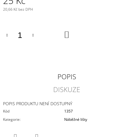
25 Kč
J
20,66 Kč bez DPH
E
Měrná
M
cena:
E
DO
VIKY
KOŠÍKU
PLACKA
199
Kč
POPIS
DISKUZE
POPIS PRODUKTU NENÍ DOSTUPNÝ
Kód
1357
Kategorie
:
Náběžné lišty