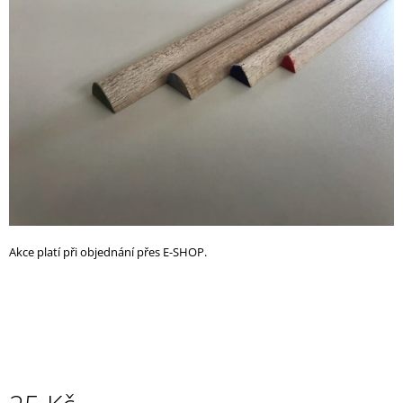
z
A
5
J
hvězdiček.
Í
T
?
HLEDAT
Akce platí při objednání přes E-SHOP.
D
O
P
O
R
U
Č
U