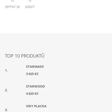
ZEPTAT SE
SDÍLET
Z
Á
TOP 10 PRODUKTŮ
P
A
STARMADE
T
3 625 Kč
Í
STARWOOD
4 625 Kč
VIKY PLACKA