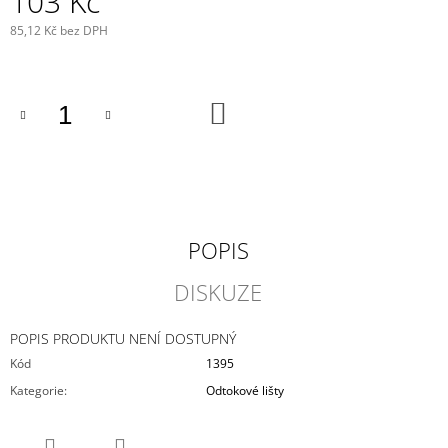
103 Kč
J
85,12 Kč bez DPH
E
Měrná
M
cena:
E
DO
VIKY
KOŠÍKU
PLACKA
199
Kč
POPIS
DISKUZE
POPIS PRODUKTU NENÍ DOSTUPNÝ
Kód
1395
Kategorie
:
Odtokové lišty