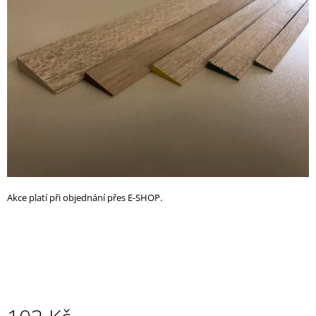
z
A
5
J
hvězdiček.
Í
T
?
HLEDAT
Akce platí při objednání přes E-SHOP.
D
O
P
O
R
U
Č
U