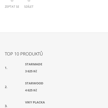
ZEPTAT SE
SDÍLET
Z
Á
TOP 10 PRODUKTŮ
P
A
STARMADE
T
3 625 Kč
Í
STARWOOD
4 625 Kč
VIKY PLACKA