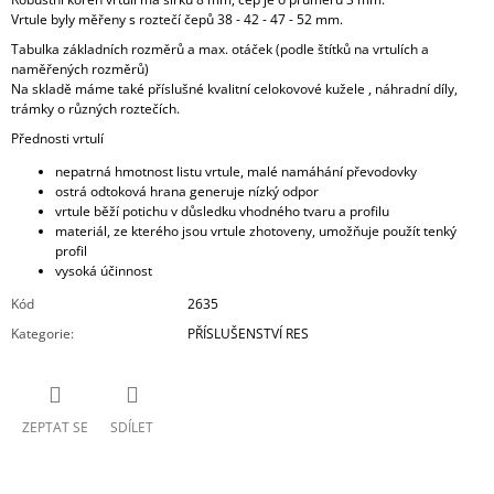
Vrtule byly měřeny s roztečí čepů 38 - 42 - 47 - 52 mm.
Tabulka základních rozměrů a max. otáček
(podle štítků na vrtulích a
naměřených rozměrů)
Na skladě máme také příslušné
kvalitní celokovové kužele
, náhradní díly,
trámky o různých roztečích.
Přednosti vrtulí
nepatrná hmotnost listu vrtule, malé namáhání převodovky
ostrá odtoková hrana generuje nízký odpor
vrtule běží potichu v důsledku vhodného tvaru a profilu
materiál, ze kterého jsou vrtule zhotoveny, umožňuje použít tenký
profil
vysoká účinnost
Kód
2635
Kategorie
:
PŘÍSLUŠENSTVÍ RES
ZEPTAT SE
SDÍLET