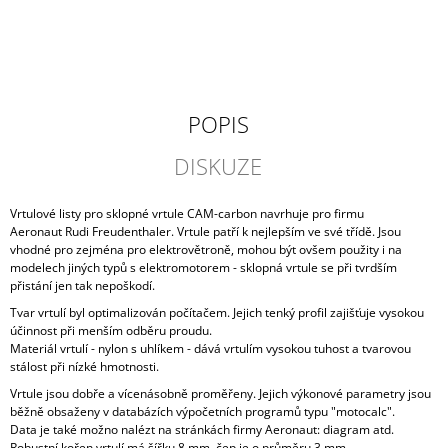
J
E
M
E
KAVAN
POPIS
R-
20B
DISKUZE
PLUS
STŘÍDAVÝ
REGULÁTOR
Vrtulové listy pro sklopné vrtule CAM-carbon navrhuje pro firmu
20A
Aeronaut Rudi Freudenthaler. Vrtule patří k nejlepším ve své třídě. Jsou
BEC
vhodné pro zejména pro elektrovětroně, mohou být ovšem použity i na
469
modelech jiných typů s elektromotorem - sklopná vrtule se při tvrdším
Kč
přistání jen tak nepoškodí.
Tvar vrtulí byl optimalizován počítačem. Jejich tenký profil zajišťuje vysokou
účinnost při menším odběru proudu.
Materiál vrtulí - nylon s uhlíkem - dává vrtulím vysokou tuhost a tvarovou
stálost při nízké hmotnosti.
Vrtule jsou dobře a vícenásobně proměřeny. Jejich výkonové parametry jsou
běžně obsaženy v databázích výpočetních programů typu "motocalc".
Data je také možno nalézt na stránkách firmy Aeronaut:
diagram
atd.
Robustní kořen vrtulí má šířku 8 mm, čep je o průměru 3 mm.