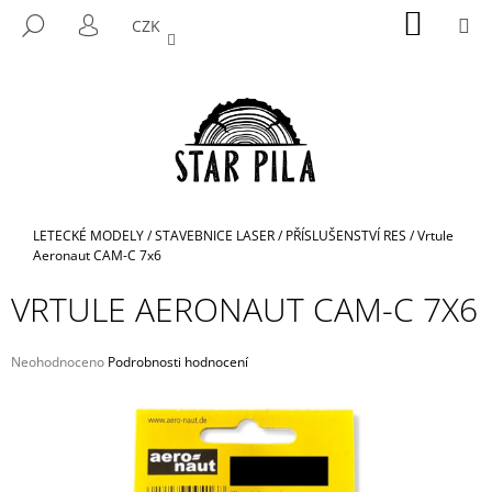
K
Přejít
NÁKUP
M
HLEDAT
CZK
na
KOŠÍK
O
PŘIHLÁŠENÍ
ZPĚT
ZPĚT
obsah
Š
Í
C
K
O
P
O
T
Domů
LETECKÉ MODELY
/
STAVEBNICE LASER
/
PŘÍSLUŠENSTVÍ RES
/
Vrtule
Ř
Aeronaut CAM-C 7x6
E
VRTULE AERONAUT CAM-C 7X6
B
U
Průměrné
Neohodnoceno
Podrobnosti hodnocení
J
hodnocení
E
produktu
je
T
0,0
E
z
5
N