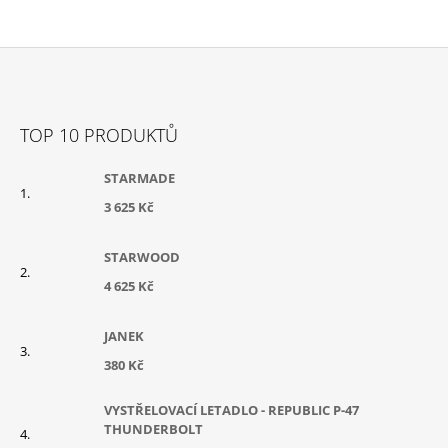
Z
Á
TOP 10 PRODUKTŮ
P
A
STARMADE
T
3 625 Kč
Í
STARWOOD
4 625 Kč
JANEK
380 Kč
VYSTŘELOVACÍ LETADLO - REPUBLIC P-47
THUNDERBOLT